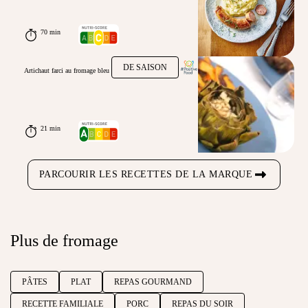
70 min
DE SAISON
Artichaut farci au fromage bleu
21 min
PARCOURIR LES RECETTES DE LA MARQUE
Plus de fromage
PÂTES
PLAT
REPAS GOURMAND
RECETTE FAMILIALE
PORC
REPAS DU SOIR