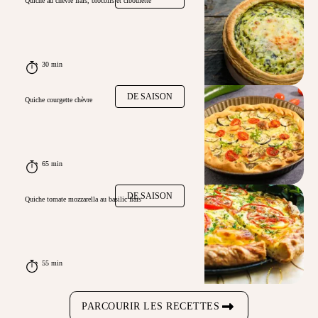
Quiche au chèvre frais, brocolis et ciboulette
30 min
DE SAISON
Quiche courgette chèvre
65 min
DE SAISON
Quiche tomate mozzarella au basilic frais
55 min
PARCOURIR LES RECETTES