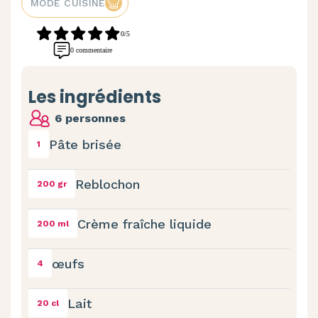
MODE CUISINE
0/5
0 commentaire
Les ingrédients
6 personnes
Pâte brisée
1
Reblochon
200 gr
Crème fraîche liquide
200 ml
œufs
4
Lait
20 cl