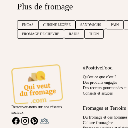
Plus de fromage
ENCAS
CUISINE LÉGÈRE
SANDWICHS
PAIN
FROMAGE DE CHÈVRE
RADIS
THON
#PositiveFood
Qu’est ce que c’est ?
Des produits engagés
Des recettes gourmandes et 
Conseils et astuces
Retrouvez-nous sur nos réseaux
Fromages et Terroirs
sociaux
Ambassadeur
Du fromage et des hommes
FACEBOOK
INSTAGRAM
PINTEREST
Culture fromagère