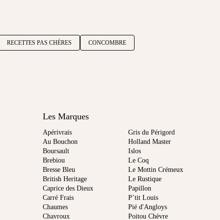
RECETTES PAS CHÈRES
CONCOMBRE
Les Marques
Apérivrais
Gris du Périgord
Au Bouchon
Holland Master
Boursault
Islos
Brebiou
Le Coq
Bresse Bleu
Le Mottin Crémeux
British Heritage
Le Rustique
Caprice des Dieux
Papillon
Carré Frais
P’tit Louis
Chaumes
Pié d'Angloys
Chavroux
Poitou Chèvre