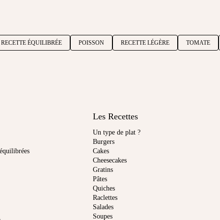
RECETTE ÉQUILIBRÉE
POISSON
RECETTE LÉGÈRE
TOMATE
Les Recettes
Un type de plat ?
Burgers
équilibrées
Cakes
Cheesecakes
Gratins
Pâtes
Quiches
Raclettes
Salades
Soupes