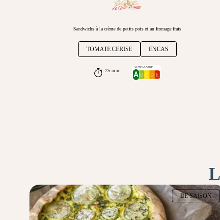
Sandwichs à la crème de petits pois et au fromage frais
TOMATE CERISE
ENCAS
25 min
L
DE SAISON