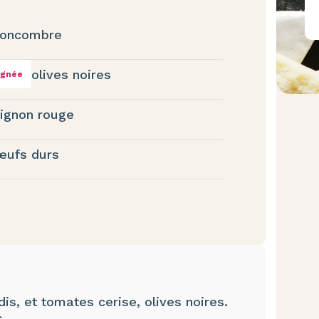
oncombre
olives noires
ignée
ignon rouge
œufs durs
s, et tomates cerise, olives noires.
s.