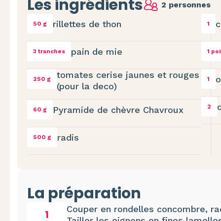
Les ingrédients
2 personnes
rillettes de thon
c
50 g
1
pain de mie
3 tranches
1 po
tomates cerise jaunes et rouges
o
250 g
1
(pour la deco)
2
Pyramide de chèvre Chavroux
60 g
radis
500 g
La préparation
Couper en rondelles concombre, radi
1
Tailler les oignons en fines lamelle