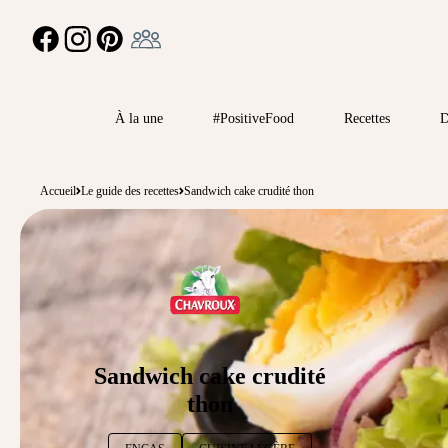
Ambassadeur
FACEBOOK
INSTAGRAM
PINTEREST
À la une
#PositiveFood
Recettes
D
Accueil
Le guide des recettes
Sandwich cake crudité thon
Sandwich cake crudité
thon