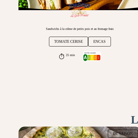
Sandwichs à la crème de petits pois et au fromage frais
TOMATE CERISE
ENCAS
25 min
L
DE SAISON