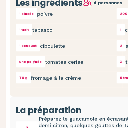
Les ingrédients
4 personnes
poivre
1 pincée
200
tabasco
c
1 trait
1
ciboulette
1 bouquet
2
tomates cerise
une poignée
3
fromage à la crème
70 g
5 tr
La préparation
Préparez le guacamole en écrasant 
demi citron, quelques gouttes de T