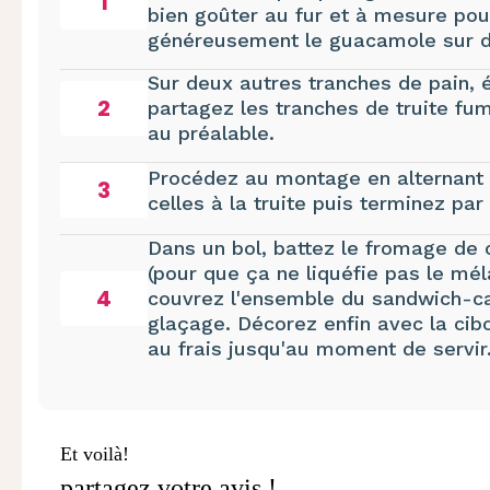
1
bien goûter au fur et à mesure pour
généreusement le guacamole sur d
Sur deux autres tranches de pain, 
2
partagez les tranches de truite f
au préalable.
Procédez au montage en alternant 
3
celles à la truite puis terminez par
Dans un bol, battez le fromage de 
(pour que ça ne liquéfie pas le mél
4
couvrez l'ensemble du sandwich-
glaçage. Décorez enfin avec la cib
au frais jusqu'au moment de servir
Et voilà!
partagez votre avis !