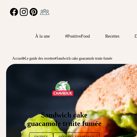
Ambassadeur
FACEBOOK
INSTAGRAM
PINTEREST
À la une
#PositiveFood
Recettes
D
Accueil
Le guide des recettes
Sandwich cake guacamole truite fumée
Sandwich cake
guacamole truite fumée