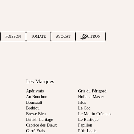
POISSON
TOMATE
AVOCAT
CITRON
Les Marques
Apérivrais
Gris du Périgord
Au Bouchon
Holland Master
Boursault
Islos
Brebiou
Le Coq
Bresse Bleu
Le Mottin Crémeux
British Heritage
Le Rustique
Caprice des Dieux
Papillon
Carré Frais
P’tit Louis