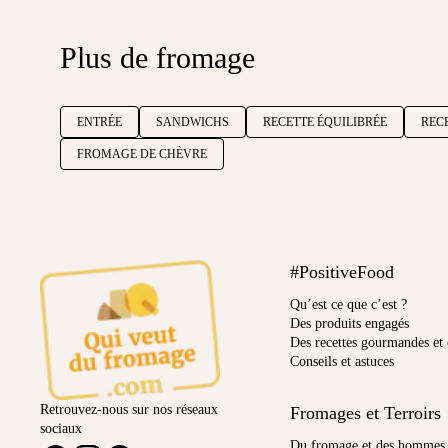
Plus de fromage
ENTRÉE
SANDWICHS
RECETTE ÉQUILIBRÉE
REC
FROMAGE DE CHÈVRE
#PositiveFood
Qu’est ce que c’est ?
Des produits engagés
Des recettes gourmandes et 
Conseils et astuces
Retrouvez-nous sur nos réseaux
Fromages et Terroirs
sociaux
Ambassadeur
Du fromage et des hommes
FACEBOOK
INSTAGRAM
PINTEREST