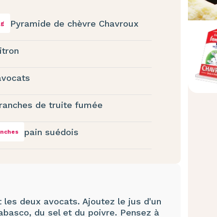
Pyramide de chèvre Chavroux
 g
itron
avocats
tranches de truite fumée
pain suédois
anches
les deux avocats. Ajoutez le jus d'un
abasco, du sel et du poivre. Pensez à