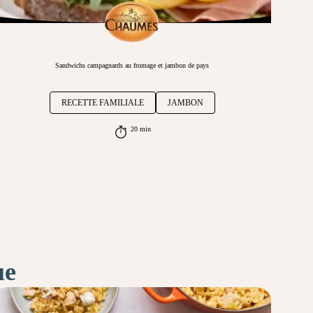
Sandwichs campagnards au fromage et jambon de pays
RECETTE FAMILIALE
JAMBON
20 min
ue