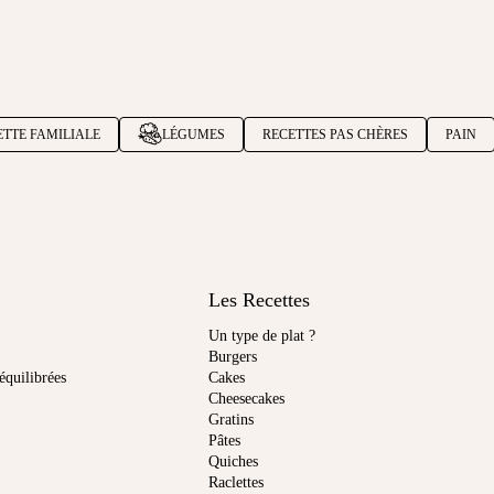
ETTE FAMILIALE
LÉGUMES
RECETTES PAS CHÈRES
PAIN
Les Recettes
Un type de plat ?
Burgers
équilibrées
Cakes
Cheesecakes
Gratins
Pâtes
Quiches
Raclettes