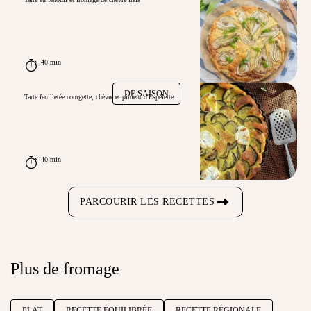
40 min
DE SAISON
Tarte feuilletée courgette, chèvre et piment d'Espelette
40 min
PARCOURIR LES RECETTES
Plus de fromage
PLAT
RECETTE ÉQUILIBRÉE
RECETTE RÉGIONALE