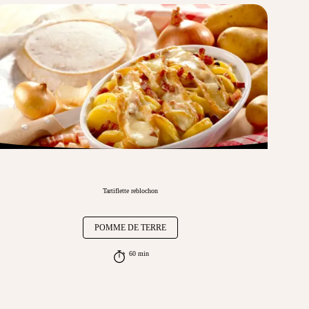
Tartiflette reblochon
POMME DE TERRE
60 min