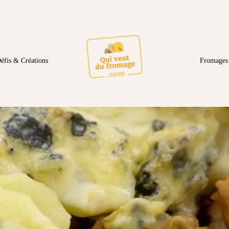
éfis & Créations
Fromages 