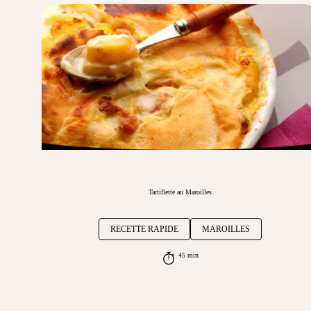
Tartiflette au Maroilles
RECETTE RAPIDE
MAROILLES
45 min