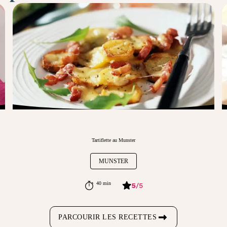
Tartiflette au Munster
MUNSTER
40 min
5
/
5
PARCOURIR LES RECETTES