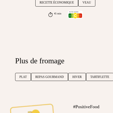
RECETTE ÉCONOMIQUE
VEAU
45 min
Plus de fromage
PLAT
REPAS GOURMAND
HIVER
TARTIFLETTE
#PositiveFood