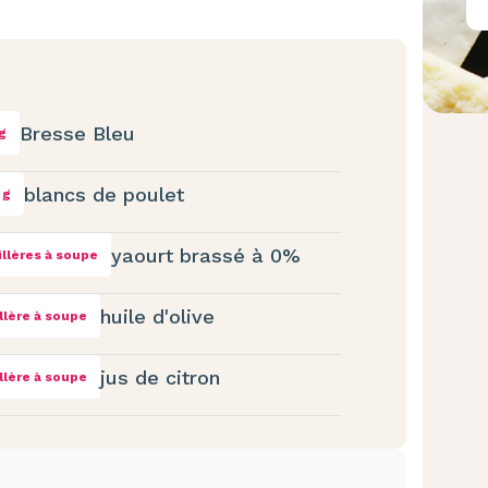
Bresse Bleu
g
blancs de poulet
 g
yaourt brassé à 0%
illères à soupe
huile d'olive
illère à soupe
jus de citron
illère à soupe