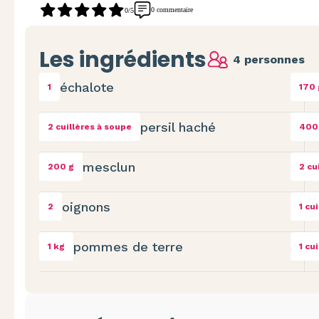
0 commentaire
0/5
Les ingrédients
4 personnes
échalote
1
170 
persil haché
2 cuillères à soupe
400
mesclun
200 g
2 cu
oignons
2
1 cu
pommes de terre
1 kg
1 cu