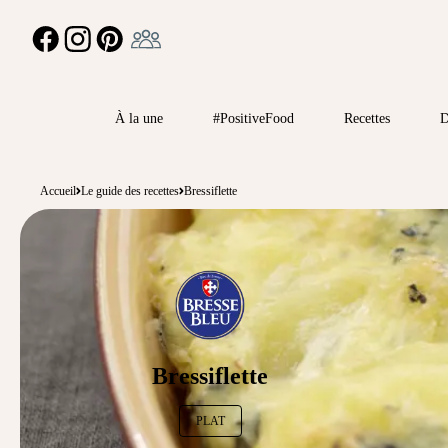
Ambassadeur
FACEBOOK
INSTAGRAM
PINTEREST
À la une
#PositiveFood
Recettes
D
Accueil
Le guide des recettes
Bressiflette
Bressiflette
PLAT