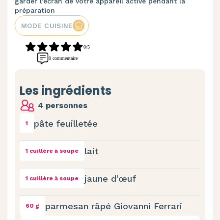
garder l'écran de votre appareil activé pendant la
préparation
MODE CUISINE
0/5
0 commentaire
Les ingrédients
4 personnes
pâte feuilletée
1
lait
1 cuillère à soupe
jaune d'œuf
1 cuillère à soupe
parmesan râpé Giovanni Ferrari
60 g