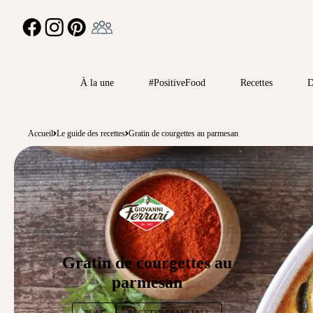
Ambassadeur
FACEBOOK
INSTAGRAM
PINTEREST
À la une
#PositiveFood
Recettes
D
Accueil
Le guide des recettes
Gratin de courgettes au parmesan
Gratin de courgettes au
parmesan