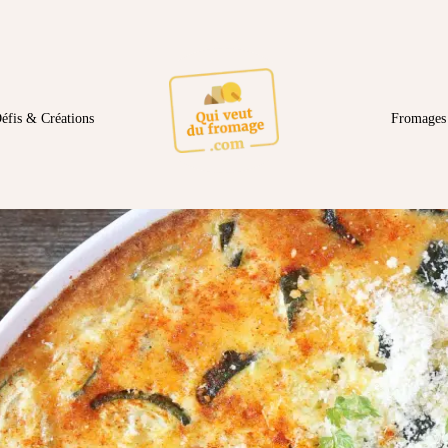
éfis & Créations
Fromages 