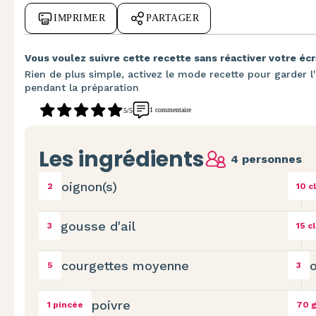
IMPRIMER
PARTAGER
Vous voulez suivre cette recette sans réactiver votre écr
Rien de plus simple, activez le mode recette pour garder l'
pendant la préparation
1 commentaire
5/5
Les ingrédients
4 personnes
oignon(s)
2
10 cl
gousse d'ail
3
15 cl
courgettes moyenne
5
3
poivre
1 pincée
70 