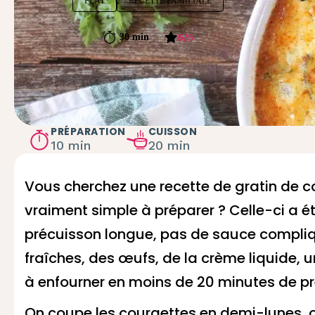
PLAT
RECETTE FAMILIALE
5
/
5
30 min
PRÉPARATION
CUISSON
10 min
20 min
Vous cherchez une recette de gratin de c
vraiment simple à préparer ? Celle-ci a 
précuisson longue, pas de sauce compli
fraîches, des œufs, de la crème liquide, 
à enfourner en moins de 20 minutes de pr
On coupe les courgettes en demi-lunes, on