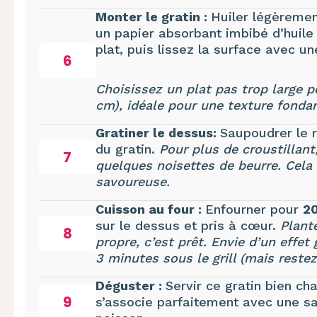
Monter le gratin :
Huiler légèremen
un papier absorbant imbibé d’huile 
plat, puis lissez la surface avec un
6
Choisissez un plat pas trop large p
cm), idéale pour une texture fondan
Gratiner le dessus:
Saupoudrer le 
du gratin.
Pour plus de croustillant
7
quelques noisettes de beurre. Cela
savoureuse.
Cuisson au four :
Enfourner pour
20
sur le dessus et pris à cœur.
Plante
8
propre, c’est prêt.
Envie d’un effet
3 minutes sous le grill (mais restez 
Déguster :
Servir ce gratin bien c
9
s’associe parfaitement avec une sal