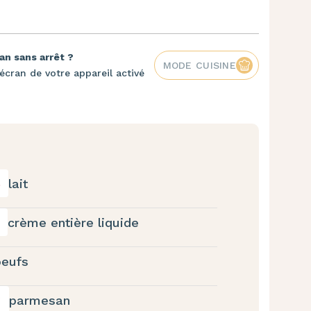
an sans arrêt ?
MODE CUISINE
écran de votre appareil activé
lait
crème entière liquide
oeufs
parmesan
g