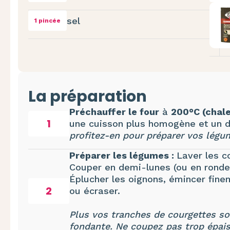
sel
1 pincée
La préparation
Préchauffer le four
à
200°C (chale
1
une cuisson plus homogène et un 
profitez-en pour préparer vos légu
Préparer les légumes :
Laver les co
Couper en demi-lunes (ou en rondell
Éplucher les oignons, émincer finem
2
ou écraser.
Plus vos tranches de courgettes son
fondante. Ne coupez pas trop épais