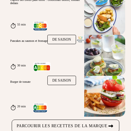
dedans
55 min
DE SAISON
Pancakes au saumon et fromage
30 min
DE SAISON
Burger de tomate
20 min
PARCOURIR LES RECETTES DE LA MARQUE