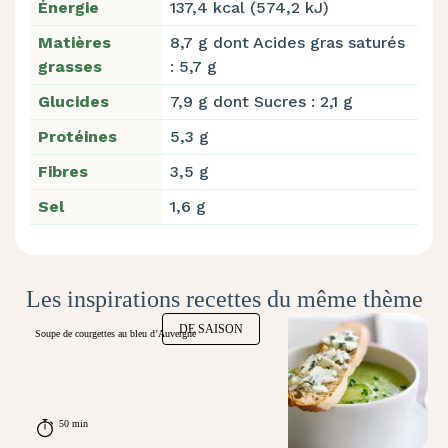
Énergie
137,4 kcal (574,2 kJ)
Matières
8,7 g dont Acides gras saturés
grasses
: 5,7 g
Glucides
7,9 g dont Sucres : 2,1 g
Protéines
5,3 g
Fibres
3,5 g
Sel
1,6 g
Les inspirations recettes du même thème
DE SAISON
Soupe de courgettes au bleu d’Auvergne
50 min