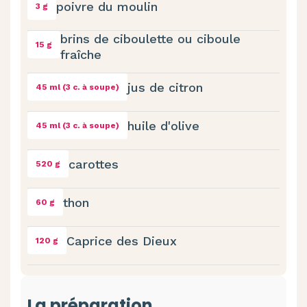
poivre du moulin
3 g
brins de ciboulette ou ciboule
15 g
fraîche
jus de citron
45 ml (3 c. à soupe)
huile d'olive
45 ml (3 c. à soupe)
carottes
520 g
thon
60 g
Caprice des Dieux
120 g
La préparation