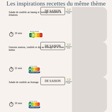
Les inspirations recettes du même thème
DE SAISON
Salade de crudités au hareng et fromage ciboulette &
échalotes
20 min
DE SAISON
Gressins maison, crudités et dip au fromage ail et fines
herbes
25 min
DE SAISON
Salade de crudités au fromage
20 min