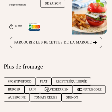
DE SAISON
Burger de tomate
20 min
PARCOURIR LES RECETTES DE LA MARQUE
Plus de fromage
#POSITIVEFOOD
PLAT
RECETTE ÉQUILIBRÉE
BURGER
PAIN
VÉGÉTARIEN
NUTRISCORE
AUBERGINE
TOMATE CERISE
OIGNON