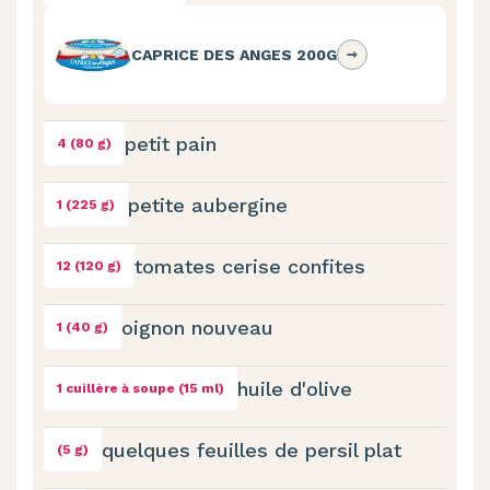
CAPRICE DES ANGES 200G
petit pain
4 (80 g)
petite aubergine
1 (225 g)
tomates cerise confites
12 (120 g)
oignon nouveau
1 (40 g)
huile d'olive
1 cuillère à soupe (15 ml)
quelques feuilles de persil plat
(5 g)