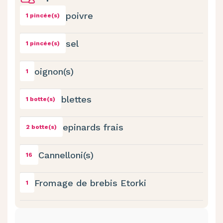
poivre
1 pincée(s)
sel
1 pincée(s)
oignon(s)
1
blettes
1 botte(s)
epinards frais
2 botte(s)
Cannelloni(s)
16
Fromage de brebis Etorki
1