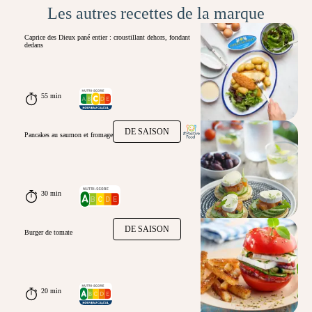
Les autres recettes de la marque
Caprice des Dieux pané entier : croustillant dehors, fondant
dedans
55 min
DE SAISON
Pancakes au saumon et fromage
30 min
DE SAISON
Burger de tomate
20 min