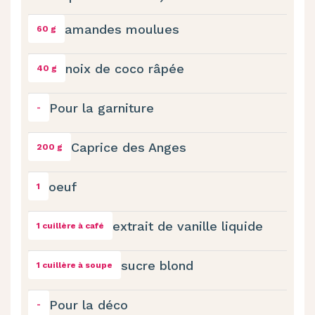
amandes moulues
60 g
noix de coco râpée
40 g
Pour la garniture
-
Caprice des Anges
200 g
oeuf
1
extrait de vanille liquide
1 cuillère à café
sucre blond
1 cuillère à soupe
Pour la déco
-