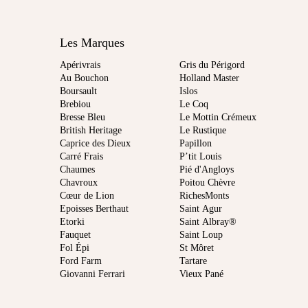
Les Marques
Apérivrais
Gris du Périgord
Au Bouchon
Holland Master
Boursault
Islos
Brebiou
Le Coq
Bresse Bleu
Le Mottin Crémeux
British Heritage
Le Rustique
Caprice des Dieux
Papillon
Carré Frais
P’tit Louis
Chaumes
Pié d'Angloys
Chavroux
Poitou Chèvre
Cœur de Lion
RichesMonts
Epoisses Berthaut
Saint Agur
Etorki
Saint Albray®
Fauquet
Saint Loup
Fol Épi
St Môret
Ford Farm
Tartare
Giovanni Ferrari
Vieux Pané