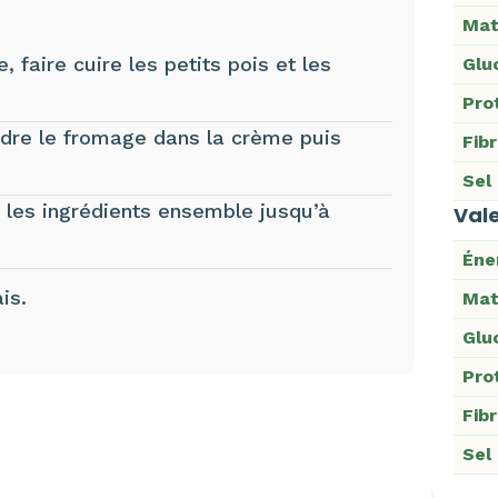
Mat
 faire cuire les petits pois et les
Glu
Pro
ndre le fromage dans la crème puis
Fib
Sel
s les ingrédients ensemble jusqu’à
Vale
Éne
is.
Mat
Glu
Pro
Fib
Sel