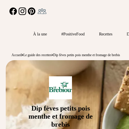
Ambassadeur
FACEBOOK
INSTAGRAM
PINTEREST
À la une
#PositiveFood
Recettes
D
Accueil
Le guide des recettes
Dip fèves petits pois menthe et fromage de brebis
Dip fèves petits pois
menthe et fromage de
brebis