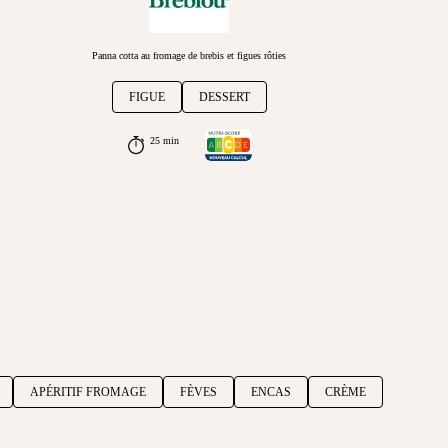
Panna cotta au fromage de brebis et figues rôties
FIGUE
DESSERT
25 min
APÉRITIF FROMAGE
FÈVES
ENCAS
CRÈME