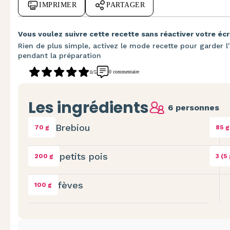
IMPRIMER
PARTAGER
Vous voulez suivre cette recette sans réactiver votre écr
Rien de plus simple, activez le mode recette pour garder l'
pendant la préparation
0 commentaire
0/5
Les ingrédients
6 personnes
Brebiou
70 g
85 g
petits pois
200 g
3 (5 
fèves
100 g