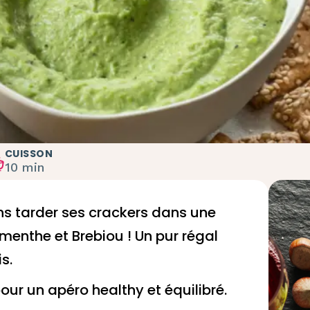
CUISSON
10 min
sans tarder ses crackers dans une
, menthe et
Brebiou
! Un pur régal
is
.
pour un
apéro healthy et équilibré
.