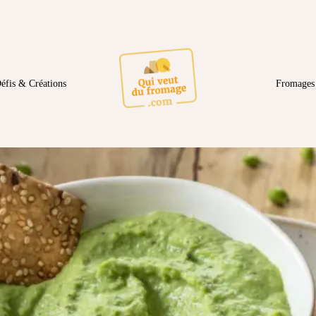
éfis & Créations
Fromages 