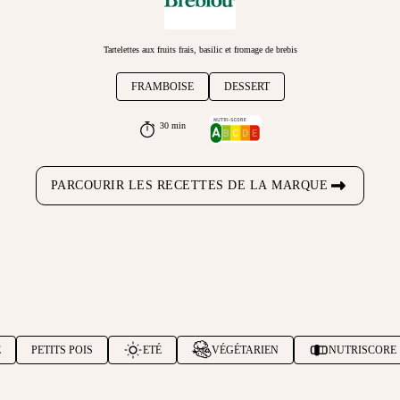
Tartelettes aux fruits frais, basilic et fromage de brebis
FRAMBOISE
DESSERT
30 min
PARCOURIR LES RECETTES DE LA MARQUE
E
PETITS POIS
ETÉ
VÉGÉTARIEN
NUTRISCORE