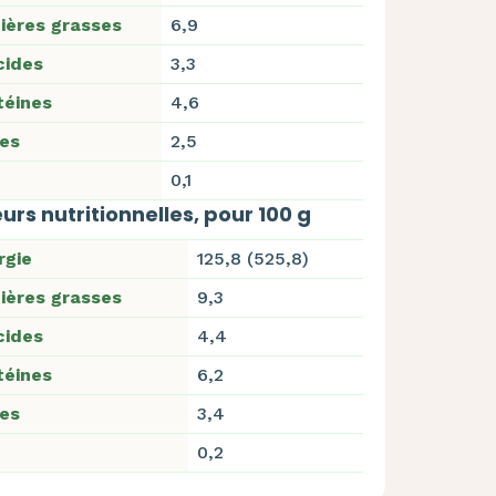
ières grasses
6,9
cides
3,3
téines
4,6
res
2,5
0,1
urs nutritionnelles, pour 100 g
rgie
125,8 (525,8)
ières grasses
9,3
cides
4,4
téines
6,2
res
3,4
0,2