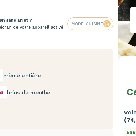
an sans arrêt ?
MODE CUISINE
écran de votre appareil activé
crème entière
Ce
brins de menthe
g)
Vale
(74,
Éne