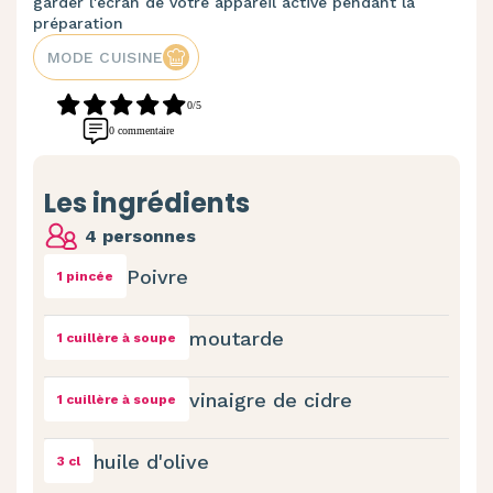
garder l'écran de votre appareil activé pendant la
préparation
MODE CUISINE
0/5
0 commentaire
Les ingrédients
4 personnes
Poivre
1 pincée
moutarde
1 cuillère à soupe
vinaigre de cidre
1 cuillère à soupe
huile d'olive
3 cl