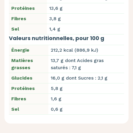
Protéines
13,6 g
Fibres
3,8 g
Sel
1,4 g
Valeurs nutritionnelles, pour 100 g
Énergie
212,2 kcal (886,9 kJ)
Matières
13,7 g dont Acides gras
grasses
saturés : 7,1 g
Glucides
16,0 g dont Sucres : 2,1 g
Protéines
5,8 g
Fibres
1,6 g
Sel
0,6 g