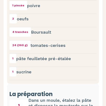
poivre
1 pincée
oeufs
3
Boursault
4 tranches
tomates-cerises
24 (360 g)
pâte feuilletée pré-étalée
1
sucrine
1
La préparation
Dans un moule, étalez la pâte
1
et disposez la moutarde sur le