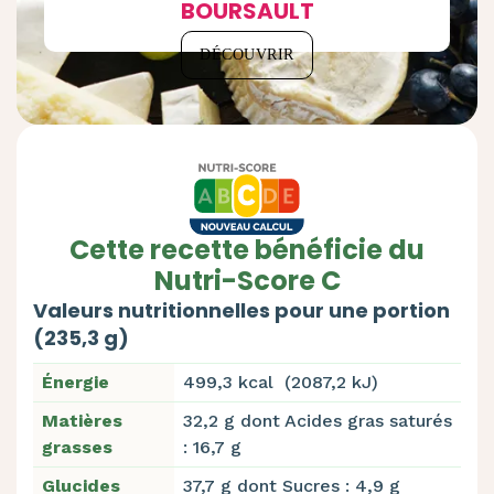
BOURSAULT
DÉCOUVRIR
Cette recette bénéficie du
Nutri-Score C
Valeurs nutritionnelles pour une portion
(235,3 g)
Énergie
499,3 kcal (2087,2 kJ)
Matières
32,2 g dont Acides gras saturés
grasses
: 16,7 g
Glucides
37,7 g dont Sucres : 4,9 g