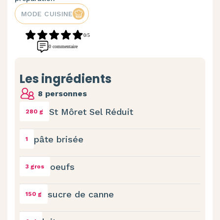
MODE CUISINE
0/5
0 commentaire
Les ingrédients
8 personnes
St Môret Sel Réduit
280 g
pâte brisée
1
oeufs
3 gros
sucre de canne
150 g