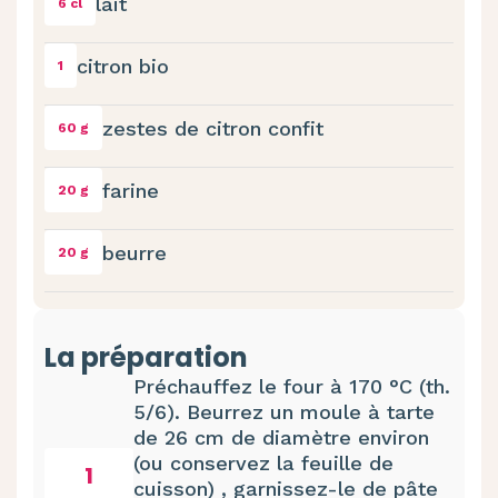
lait
6 cl
citron bio
1
zestes de citron confit
60 g
farine
20 g
beurre
20 g
La préparation
Préchauffez le four à 170 °C (th.
5/6). Beurrez un moule à tarte
de 26 cm de diamètre environ
(ou conservez la feuille de
1
cuisson) , garnissez-le de pâte