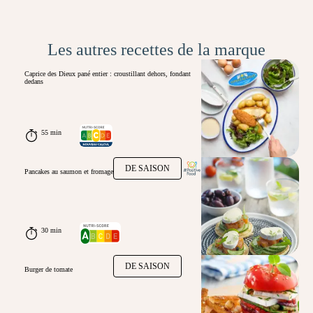
Les autres recettes de la marque
Caprice des Dieux pané entier : croustillant dehors, fondant
dedans
55 min
DE SAISON
Pancakes au saumon et fromage
30 min
DE SAISON
Burger de tomate