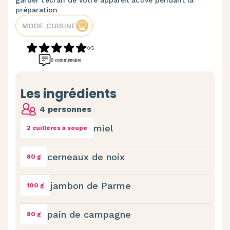
garder l'écran de votre appareil activé pendant la
préparation
MODE CUISINE
0/5
0 commentaire
Les ingrédients
4 personnes
miel
2 cuillères à soupe
cerneaux de noix
80 g
jambon de Parme
100 g
pain de campagne
80 g