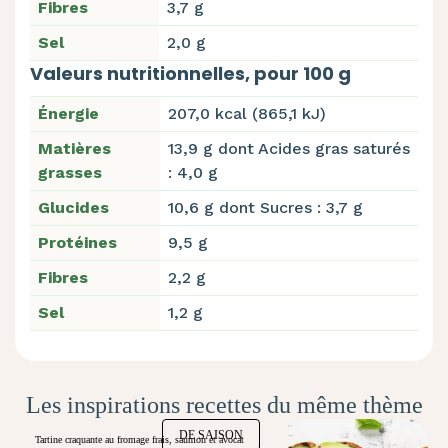
Fibres
3,7 g
Sel
2,0 g
Valeurs nutritionnelles, pour 100 g
Énergie
207,0 kcal (865,1 kJ)
Matières
13,9 g dont Acides gras saturés
grasses
: 4,0 g
Glucides
10,6 g dont Sucres : 3,7 g
Protéines
9,5 g
Fibres
2,2 g
Sel
1,2 g
Les inspirations recettes du même thème
DE SAISON
Tartine craquante au fromage frais, saumon et avocat