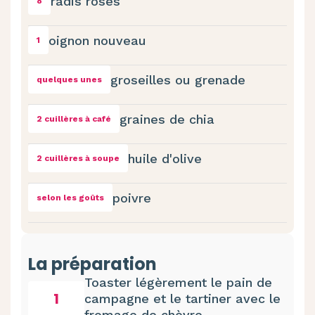
radis roses
8
oignon nouveau
1
groseilles ou grenade
quelques unes
graines de chia
2 cuillères à café
huile d'olive
2 cuillères à soupe
poivre
selon les goûts
La préparation
Toaster légèrement le pain de
1
campagne et le tartiner avec le
fromage de chèvre.