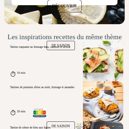
DÉCOUVRIR
Les inspirations recettes du même thème
DE SAISON
Tartine craquante au fromage frais, saumon et avocat
10 min
Tartines de pommes rôties au miel, fromage et amandes
20 min
DE SAISON
Tartine de crème de bleu aux figues