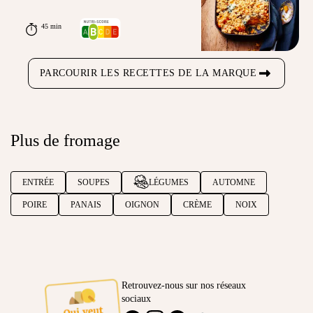
45 min
PARCOURIR LES RECETTES DE LA MARQUE
Plus de fromage
ENTRÉE
SOUPES
LÉGUMES
AUTOMNE
POIRE
PANAIS
OIGNON
CRÈME
NOIX
Retrouvez-nous sur nos réseaux
sociaux
Ambassadeur
FACEBOOK
INSTAGRAM
PINTEREST