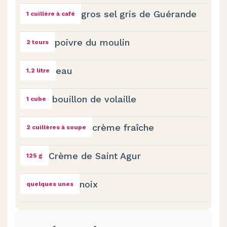
gros sel gris de Guérande
1 cuillère à café
poivre du moulin
2 tours
eau
1,2 litre
bouillon de volaille
1 cube
crème fraîche
2 cuillères à soupe
Crème de Saint Agur
125 g
noix
quelques unes