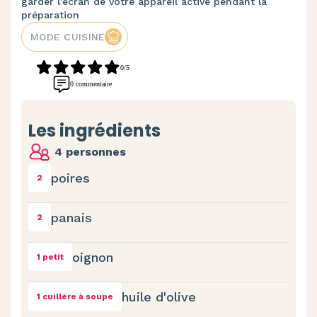
garder l'écran de votre appareil activé pendant la
préparation
MODE CUISINE
0/5
0 commentaire
Les ingrédients
4 personnes
poires
2
panais
2
oignon
1 petit
huile d'olive
1 cuillère à soupe