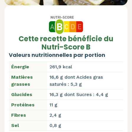
Cette recette bénéficie du
Nutri-Score B
Valeurs nutritionnelles par portion
Énergie
261,9 kcal
Matières
16,6 g dont Acides gras
grasses
saturés : 5,3 g
Glucides
16,3 g dont Sucres : 4,4 g
Protéines
11 g
Fibres
2,4 g
Sel
0,8 g