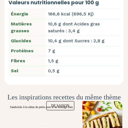
Valeurs nutritionnelles pour 100 g
Énergie
166,6 kcal (696,5 Kj)
Matières
10,6 g dont Acides gras
grasses
saturés : 3,4 g
Glucides
10,4 g dont Sucres : 2,8 g
Protéines
7 g
Fibres
1,5 g
Sel
0,5 g
Les inspirations recettes du même thème
DE SAISON
Sandwichs à la crème de petits pois et au fromage frais