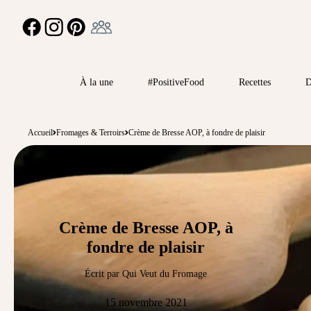
Ambassadeur
FACEBOOK
INSTAGRAM
PINTEREST
À la une
#PositiveFood
Recettes
D
Accueil
Fromages & Terroirs
Crème de Bresse AOP, à fondre de plaisir
Crème de Bresse AOP, à
fondre de plaisir
Écrit par Qui Veut du Fromage
15 novembre 2021