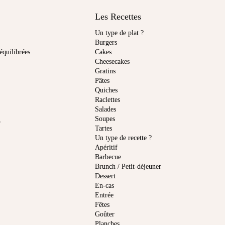
Les Recettes
Un type de plat ?
Burgers
équilibrées
Cakes
Cheesecakes
Gratins
Pâtes
Quiches
Raclettes
Salades
Soupes
r
Tartes
Un type de recette ?
Apéritif
Barbecue
Brunch / Petit-déjeuner
Dessert
En-cas
Entrée
Fêtes
Goûter
Planches