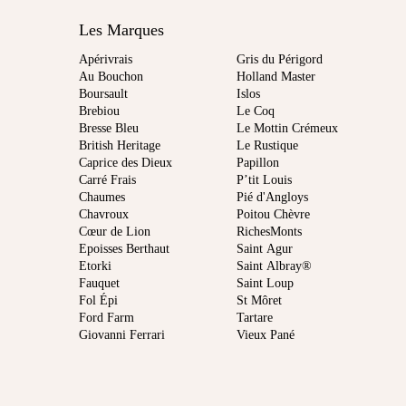
Les Marques
Apérivrais
Gris du Périgord
Au Bouchon
Holland Master
Boursault
Islos
Brebiou
Le Coq
Bresse Bleu
Le Mottin Crémeux
British Heritage
Le Rustique
Caprice des Dieux
Papillon
Carré Frais
P’tit Louis
Chaumes
Pié d'Angloys
Chavroux
Poitou Chèvre
Cœur de Lion
RichesMonts
Epoisses Berthaut
Saint Agur
Etorki
Saint Albray®
Fauquet
Saint Loup
Fol Épi
St Môret
Ford Farm
Tartare
Giovanni Ferrari
Vieux Pané