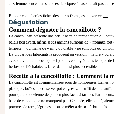
aux femmes enceintes si elle est fabriquée à base de lait pasteurisé
Et pour consulter les fiches des autres fromages, suivez ce
lien
.
Dégustation
Comment déguster la cancoillotte ?
La cancoillotte présente une odeur nette de fermentation qui peut
palais peu averti, même si ses anciens surnoms de « fromage fort 
tempête », ou même de « m… du diable » ne sont plus qu’un loint
La plupart des fabricants la proposent en version « nature » ou ar
avec du vin, de l’alcool (kirsch) ou divers ingrédients tels que de l
herbes, de l’échalote…, la rendant ainsi plus accessible.
Recette à la cancoillotte : Comment la 
La cancoillotte est commercialisée sous de nombreuses formes : p
plastique, boîtes de conserve, pot en grès… Il suffit de la chauffe
pour qu’elle devienne de plus en plus facile à tartiner. Par ailleurs,
base de cancoillotte ne manquent pas. Gratinée, elle peut égalem
pommes de terre, légumes… ou se mêler à des œufs brouillés.