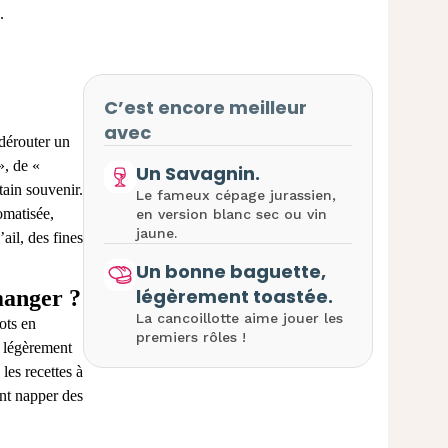
.
C’est encore meilleur
avec
 dérouter un
», de «
Un Savagnin.
ain souvenir.
Le fameux cépage jurassien,
omatisée,
en version blanc sec ou vin
jaune.
’ail, des fines
Un bonne baguette,
légèrement toastée.
manger ?
La cancoillotte aime jouer les
ots en
premiers rôles !
r légèrement
 les recettes à
ent napper des