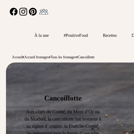
Ambassadeur
FACEBOOK
INSTAGRAM
PINTEREST
À la une
#PositiveFood
Recettes
D
Accueil
Accueil fromages
Tous les fromages
Cancoillotte
Cancoillotte
Aux côtés du
Comté
, du
Mont d’Or
ou
du
Morbier
, la cancoillotte fait honneur à
sa région d’origine, la Franche-Comté.
Se présentant sous la forme d’une pâte