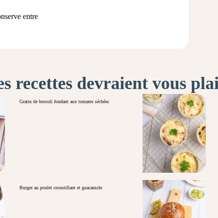
conserve entre
s recettes devraient vous pla
Gratin de brocoli fondant aux tomates séchées
Burger au poulet croustillant et guacamole