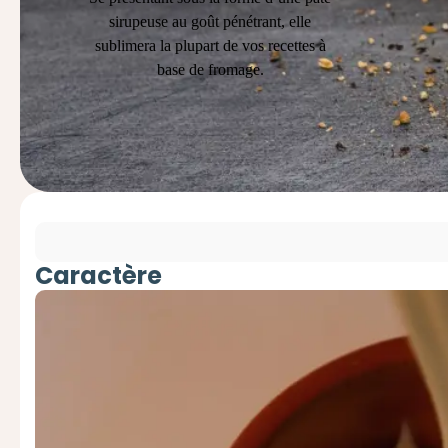
sirupeuse au goût pénétrant, elle
sublimera la plupart de vos recettes à
base de fromage.
Caractère