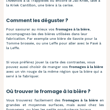
l’Avesnois à la Trappistes ou encore le Jac’Kriek, lavé à
la Kriek Cantillon, une bière à la cerise.
Comment les déguster ?
Pour savourer au mieux vos
fromages à la bière
,
accompagnez-les des bières utilisées dans leur
fabrication. Par exemple une bière de Savoie pour la
Tomme brossée, ou une Leffe pour aller avec le Pavé à
la Leffe.
Si vous préférez jouer la carte des contrastes, vous
pouvez aussi choisir de manger vos
fromages à la bière
avec un vin rouge de la même région que la bière qui a
servi à le fabriquer.
Où trouver le fromage à la bière ?
Vous trouverez facilement des
fromages à la bière
en
grandes et moyennes surfaces, mais aussi chez les
fromagers, ou bien les petits producteurs locaux.