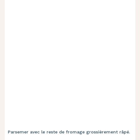
Parsemer avec le reste de fromage grossièrement râpé.
Enfourner dans un four préchauffé entre 180 et 200°C
pendant environ 25 minutes, sans ouvrir la porte du
four.