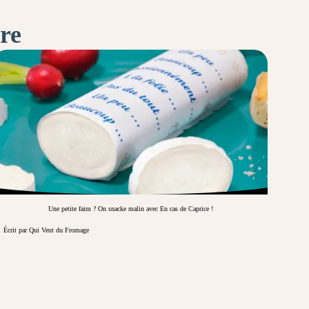
ire
Une petite faim ? On snacke malin avec En cas de Caprice !
Écrit par Qui Veut du Fromage