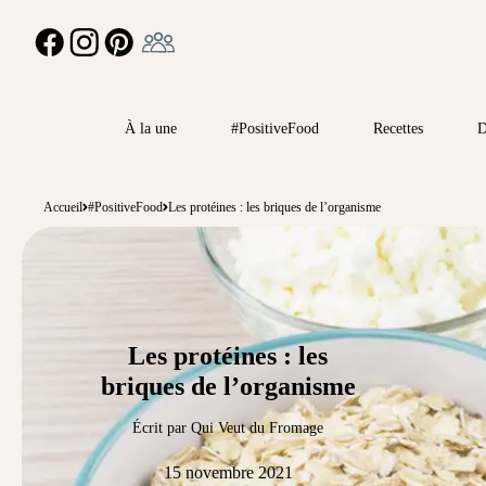
Ambassadeur
FACEBOOK
INSTAGRAM
PINTEREST
À la une
#PositiveFood
Recettes
D
Accueil
#PositiveFood
Les protéines : les briques de l’organisme
Les protéines : les
briques de l’organisme
Écrit par Qui Veut du Fromage
15 novembre 2021