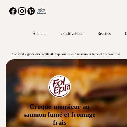
Ambassadeur
FACEBOOK
INSTAGRAM
PINTEREST
À la une
#PositiveFood
Recettes
D
Accueil
Le guide des recettes
Croque-monsieur au saumon fumé et fromage frais
Croque-monsieur au
saumon fumé et fromage
frais