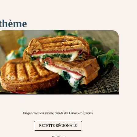
 thème
Croque-monsieur raclette, viande des Grisons et épinards
RECETTE RÉGIONALE