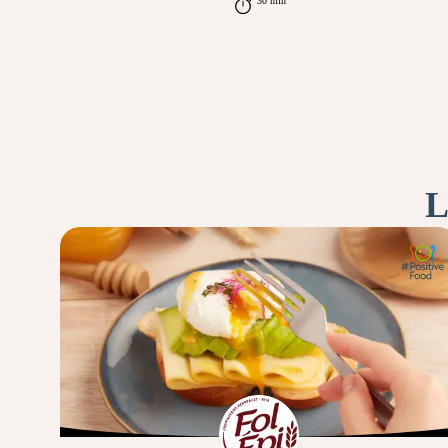
30 min
L