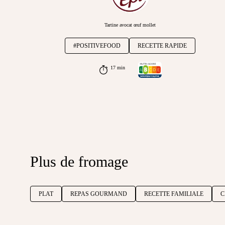
Tartine avocat œuf mollet
#POSITIVEFOOD
RECETTE RAPIDE
17 min
Plus de fromage
PLAT
REPAS GOURMAND
RECETTE FAMILIALE
C