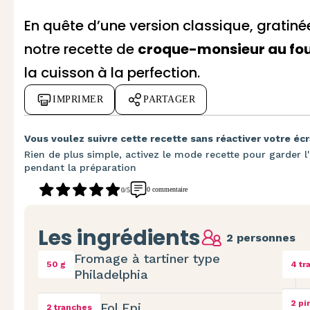
En quête d’une version classique, gratiné
notre recette de
croque-monsieur au fo
la cuisson à la perfection.
IMPRIMER
PARTAGER
Vous voulez suivre cette recette sans réactiver votre écr
Rien de plus simple, activez le mode recette pour garder l'
pendant la préparation
0 commentaire
0/5
Les ingrédients
2 personnes
Fromage à tartiner type
50 g
4 tr
Philadelphia
2 pi
Fol Epi
2 tranches