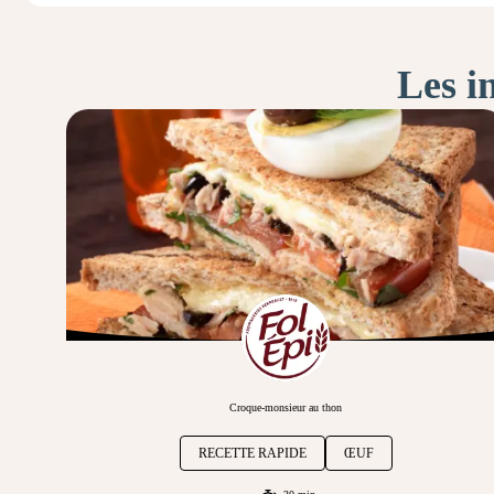
Les i
Croque-monsieur au thon
RECETTE RAPIDE
ŒUF