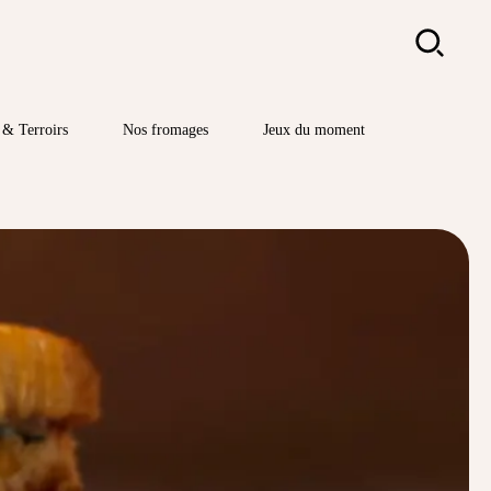
Rechercher
& Terroirs
Nos fromages
Jeux du moment