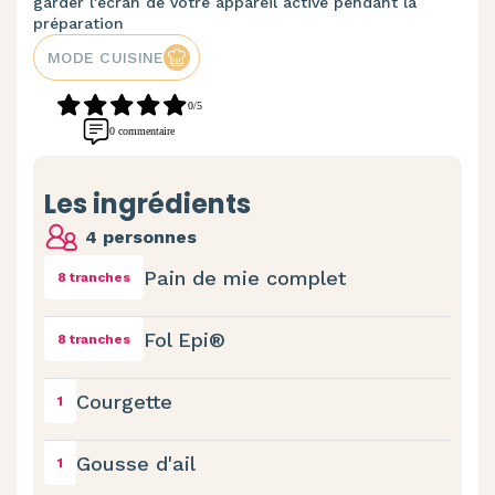
garder l'écran de votre appareil activé pendant la
préparation
MODE CUISINE
0/5
0 commentaire
Les ingrédients
4 personnes
Pain de mie complet
8 tranches
Fol Epi®
8 tranches
Courgette
1
Gousse d'ail
1