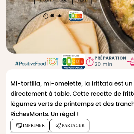
#POSITIVEFOOD
PLAT
40 min
PRÉPARATION
20 min
Mi-tortilla, mi-omelette, la frittata est u
directement à table. Cette recette de frit
légumes verts de printemps et des tranc
RichesMonts. Un régal !
IMPRIMER
PARTAGER