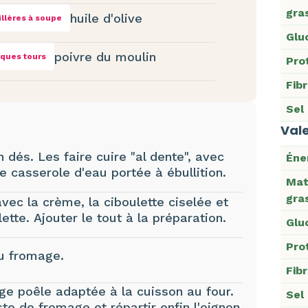
gra
huile d'olive
illères à soupe
Glu
poivre du moulin
ques tours
Pro
Fib
Sel
Vale
n dés. Les faire cuire "al dente", avec
Éne
ne casserole d'eau portée à ébullition.
Mat
gra
avec la crème, la ciboulette ciselée et
tte. Ajouter le tout à la préparation.
Glu
Pro
du fromage.
Fib
arge poêle adaptée à la cuisson au four.
Sel
ste de fromage et répartir enfin l'oignon