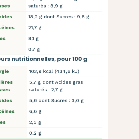
sses
saturés : 8,9 g
cides
18,2 g dont Sucres : 9,8 g
téines
21,7 g
res
8,1 g
0,7 g
urs nutritionnelles, pour 100 g
rgie
103,9 kcal (434,6 kJ)
ières
5,7 g dont Acides gras
sses
saturés : 2,7 g
cides
5,6 dont Sucres : 3,0 g
téines
6,6 g
res
2,5 g
0,2 g