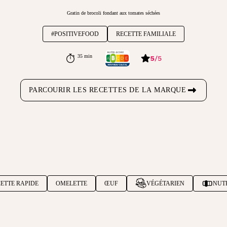
Gratin de brocoli fondant aux tomates séchées
#POSITIVEFOOD
RECETTE FAMILIALE
35 min
5
/
5
PARCOURIR LES RECETTES DE LA MARQUE
ETTE RAPIDE
OMELETTE
ŒUF
VÉGÉTARIEN
NUT