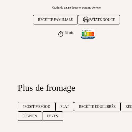
Gratin de patate douce et pomme de terre
RECETTE FAMILIALE
PATATE DOUCE
75 min
Plus de fromage
#POSITIVEFOOD
PLAT
RECETTE ÉQUILIBRÉE
REC
OIGNON
FÈVES