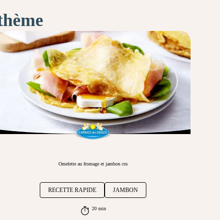
 thème
Omelette au fromage et jambon cru
RECETTE RAPIDE
JAMBON
20 min