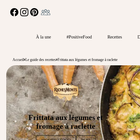
Ambassadeur
FACEBOOK
INSTAGRAM
PINTEREST
À la une
#PositiveFood
Recettes
D
Accueil
Le guide des recettes
Frittata aux légumes et fromage à raclette
Frittata aux légumes et
fromage à raclette