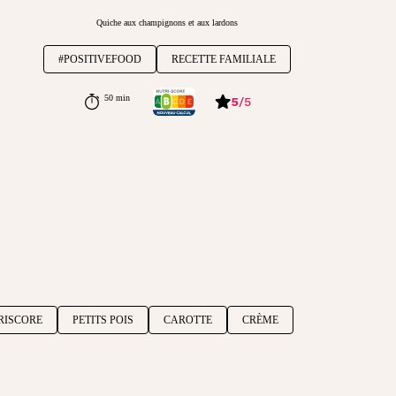
Quiche aux champignons et aux lardons
#POSITIVEFOOD
RECETTE FAMILIALE
50 min
5
/
5
RISCORE
PETITS POIS
CAROTTE
CRÈME