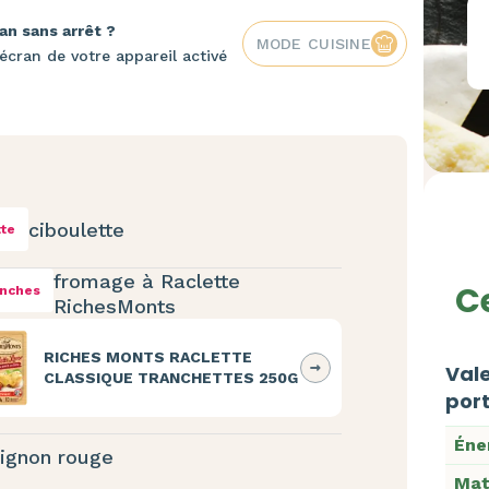
an sans arrêt ?
MODE CUISINE
écran de votre appareil activé
ciboulette
tte
fromage à Raclette
Ce
anches
RichesMonts
RICHES MONTS RACLETTE
Vale
CLASSIQUE TRANCHETTES 250G
port
Éne
ignon rouge
Mat