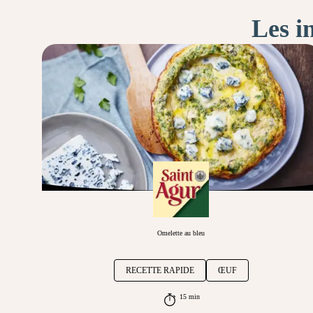
Les i
Omelette au bleu
RECETTE RAPIDE
ŒUF
15 min