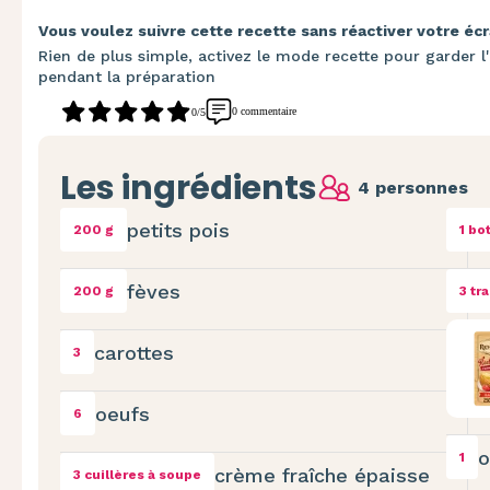
Vous voulez suivre cette recette sans réactiver votre écr
Rien de plus simple, activez le mode recette pour garder l'
pendant la préparation
0 commentaire
0/5
Les ingrédients
4 personnes
petits pois
200 g
1 bo
fèves
200 g
3 tr
carottes
3
oeufs
6
o
1
crème fraîche épaisse
3 cuillères à soupe