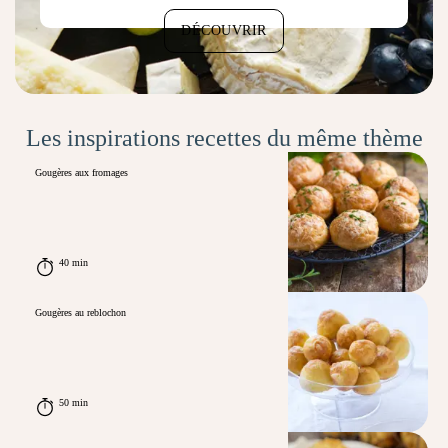
DÉCOUVRIR
Les inspirations recettes du même thème
Gougères aux fromages
40 min
Gougères au reblochon
50 min