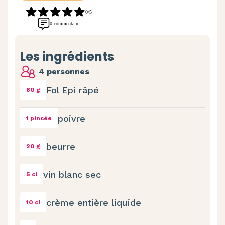
0/5
0 commentaire
Les ingrédients
4 personnes
Fol Epi râpé
80 g
poivre
1 pincée
beurre
20 g
vin blanc sec
5 cl
crème entière liquide
10 cl