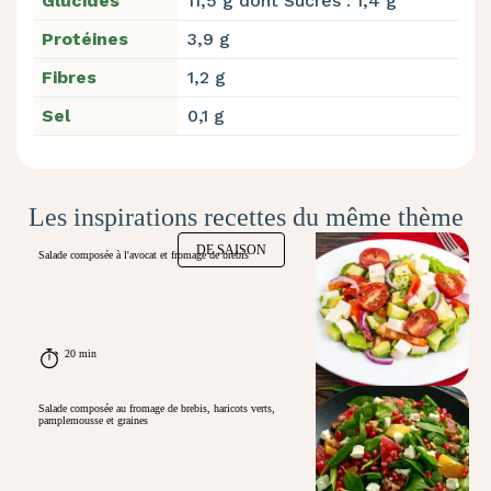
Glucides
11,5 g dont Sucres : 1,4 g
Protéines
3,9 g
Fibres
1,2 g
Sel
0,1 g
Les inspirations recettes du même thème
DE SAISON
Salade composée à l'avocat et fromage de brebis
20 min
Salade composée au fromage de brebis, haricots verts,
pamplemousse et graines