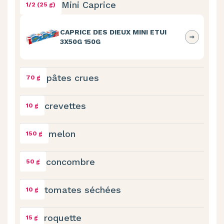
Mini Caprice
1/2 (25 g)
CAPRICE DES DIEUX MINI ETUI
3X50G 150G
pâtes crues
70 g
crevettes
10 g
melon
150 g
concombre
50 g
tomates séchées
10 g
roquette
15 g