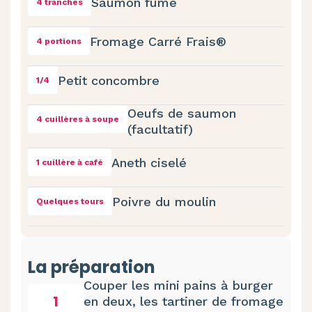
Saumon fumé
4 tranches
Fromage Carré Frais®
4 portions
Petit concombre
1/4
Oeufs de saumon
4 cuillères à soupe
(facultatif)
Aneth ciselé
1 cuillère à café
Poivre du moulin
Quelques tours
La préparation
Couper les mini pains à burger
1
en deux, les tartiner de fromage