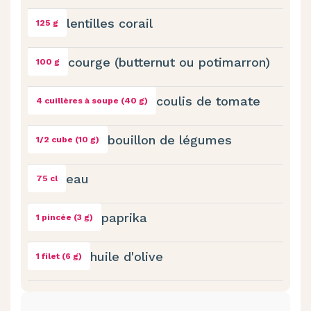
lentilles corail
125 g
courge (butternut ou potimarron)
100 g
coulis de tomate
4 cuillères à soupe (40 g)
bouillon de légumes
1/2 cube (10 g)
eau
75 cl
paprika
1 pincée (3 g)
huile d'olive
1 filet (6 g)