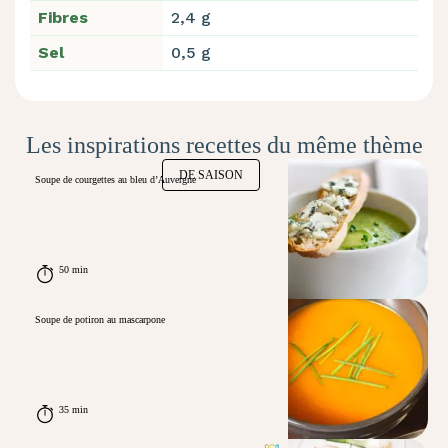
Fibres
2,4 g
Sel
0,5 g
Les inspirations recettes du même thème
DE SAISON
Soupe de courgettes au bleu d’Auvergne
50 min
Soupe de potiron au mascarpone
35 min