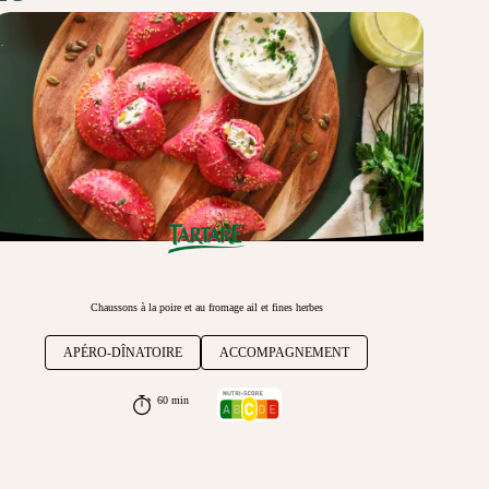
Chaussons à la poire et au fromage ail et fines herbes
APÉRO-DÎNATOIRE
ACCOMPAGNEMENT
60 min