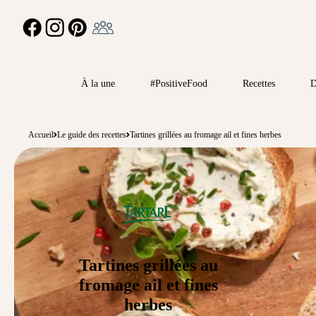
Ambassadeur
FACEBOOK
INSTAGRAM
PINTEREST
À la une
#PositiveFood
Recettes
D
Accueil
Le guide des recettes
Tartines grillées au fromage ail et fines herbes
Tartines grillées au
fromage ail et fines
herbes