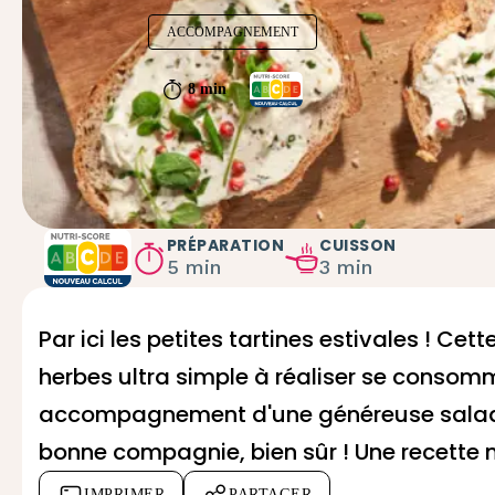
ACCOMPAGNEMENT
8 min
PRÉPARATION
CUISSON
5 min
3 min
Par ici les petites tartines estivales ! Cet
herbes
ultra simple à réaliser se consomm
accompagnement d'une généreuse salade
bonne compagnie, bien sûr ! Une recette n
IMPRIMER
PARTAGER