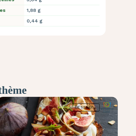
res
1,88 g
0,44 g
 thème
DE SAISON