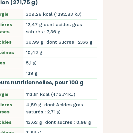
ion (271,75 g)
rgie
309,28 kcal (1292,83 kJ)
ières
12,47 g dont acides gras
sses
saturés : 7,36 g
cides
36,99 g dont Sucres : 2,66 g
téines
10,42 g
res
5,1 g
1,19 g
urs nutritionnelles, pour 100 g
rgie
113,81 kcal (475,74kJ)
ières
4,59 g dont Acides gras
sses
saturés : 2,71 g
cides
13,62 g dont sucres : 0,98 g
téines
3,84 g