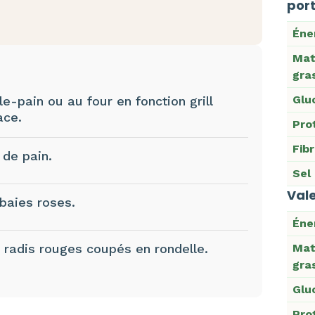
port
Éne
Mat
gra
Glu
ille-pain ou au four en fonction grill
ace.
Pro
Fib
 de pain.
Sel
Vale
baies roses.
Éne
 radis rouges coupés en rondelle.
Mat
gra
Glu
Pro