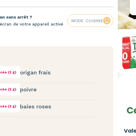
an sans arrêt ?
MODE CUISINE
écran de votre appareil activé
origan frais
ncée (3 g)
poivre
ncée (3 g)
baies roses
ncée (3 g)
Ce
Vale