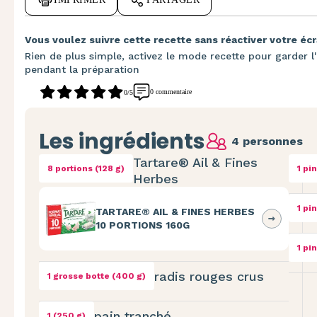
Vous voulez suivre cette recette sans réactiver votre écr
Rien de plus simple, activez le mode recette pour garder l'
pendant la préparation
0 commentaire
0/5
Les ingrédients
4 personnes
Tartare® Ail & Fines
8 portions (128 g)
1 pi
Herbes
1 pi
TARTARE® AIL & FINES HERBES
10 PORTIONS 160G
1 pi
radis rouges crus
1 grosse botte (400 g)
pain tranché
1 (250 g)