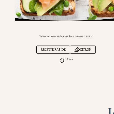
Tartine craquante au fromage frais, saumon et avocat
RECETTE RAPIDE
CITRON
10 min
L