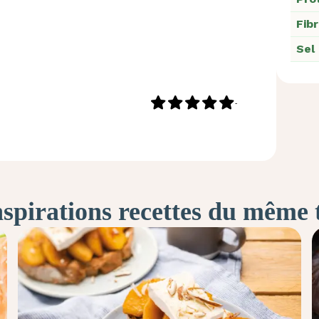
Fib
Sel
-
nspirations recettes du même