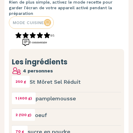
Rien de plus simple, activez le mode recette pour
garder l'écran de votre appareil activé pendant la
préparation
MODE CUISINE
0/5
0 commentaire
Les ingrédients
4 personnes
St Môret Sel Réduit
250 g
pamplemousse
1 (400 g)
oeuf
2 (120 g)
sucre en poudre
70 g