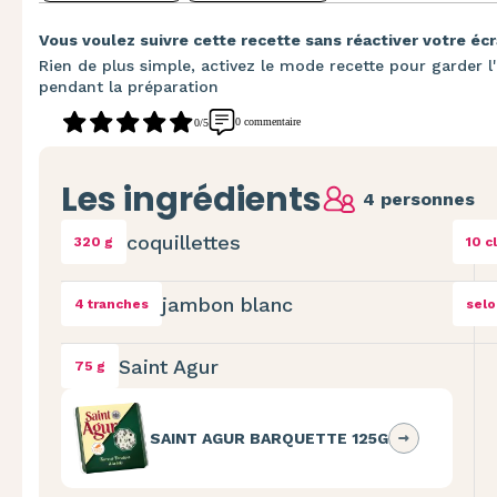
Vous voulez suivre cette recette sans réactiver votre écr
Rien de plus simple, activez le mode recette pour garder l'
pendant la préparation
0 commentaire
0/5
Les ingrédients
4 personnes
coquillettes
320 g
10 cl
jambon blanc
4 tranches
selo
Saint Agur
75 g
SAINT AGUR BARQUETTE 125G