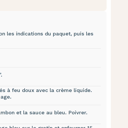
lon les indications du paquet, puis les
".
dés à feu doux avec la crème liquide.
mage.
ambon et la sauce au bleu. Poivrer.
ge bleu sur le gratin et enfourner 15