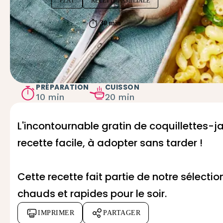
PLAT
RECETTE FAMILIALE
30 min
PRÉPARATION
CUISSON
10 min
20 min
L'incontournable gratin de coquillettes-j
recette facile, à adopter sans tarder !
Cette recette fait partie de notre sélecti
chauds et rapides pour le soir.
IMPRIMER
PARTAGER