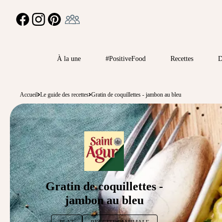
Ambassadeur
FACEBOOK
INSTAGRAM
PINTEREST
À la une
#PositiveFood
Recettes
D
Accueil
Le guide des recettes
Gratin de coquillettes - jambon au bleu
Gratin de coquillettes -
jambon au bleu