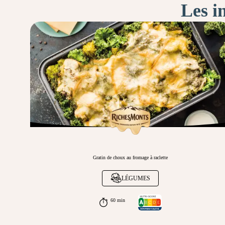
Les i
Gratin de choux au fromage à raclette
LÉGUMES
60 min