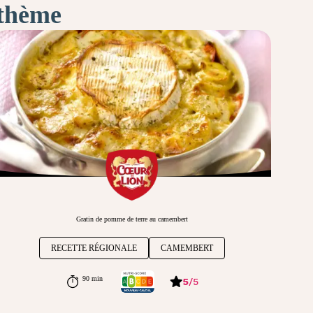
 thème
Gratin de pomme de terre au camembert
RECETTE RÉGIONALE
CAMEMBERT
90 min
5
/
5