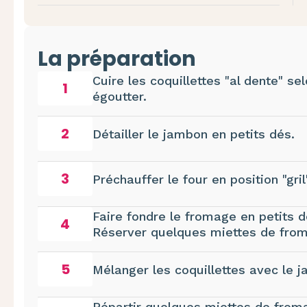
La préparation
Cuire les coquillettes "al dente" se
1
égoutter.
2
Détailler le jambon en petits dés.
3
Préchauffer le four en position "gril
Faire fondre le fromage en petits 
4
Réserver quelques miettes de fro
5
Mélanger les coquillettes avec le j
Répartir quelques miettes de froma