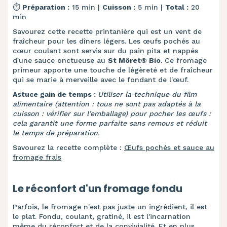
⏱️
Préparation :
15 min |
Cuisson :
5 min |
Total :
20
min
Savourez cette recette printanière qui est un vent de
fraîcheur pour les dîners légers. Les œufs pochés au
cœur coulant sont servis sur du pain pita et nappés
d'une sauce onctueuse au
St Môret® Bio
. Ce fromage
primeur apporte une touche de légèreté et de fraîcheur
qui se marie à merveille avec le fondant de l'œuf.
Astuce gain de temps :
Utiliser la technique du film
alimentaire (attention : tous ne sont pas adaptés à la
cuisson : vérifier sur l’emballage) pour pocher les œufs :
cela garantit une forme parfaite sans remous et réduit
le temps de préparation.
Savourez la recette complète :
Œufs pochés et sauce au
fromage frais
Le réconfort d'un fromage fondu
Parfois, le fromage n'est pas juste un ingrédient, il est
le plat. Fondu, coulant, gratiné, il est l'incarnation
même du réconfort et de la convivialité. Et en plus,