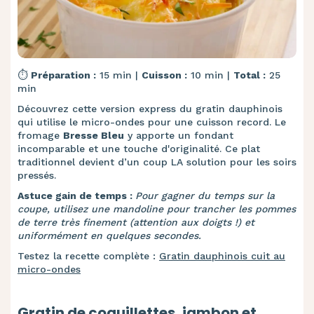
⏱️
Préparation :
15 min |
Cuisson :
10 min |
Total :
25
min
Découvrez cette version express du gratin dauphinois
qui utilise le micro-ondes pour une cuisson record. Le
fromage
Bresse Bleu
y apporte un fondant
incomparable et une touche d'originalité. Ce plat
traditionnel devient d’un coup LA solution pour les soirs
pressés.
Astuce gain de temps :
Pour gagner du temps sur la
coupe, utilisez une mandoline pour trancher les pommes
de terre très finement (attention aux doigts !) et
uniformément en quelques secondes.
Testez la recette complète :
Gratin dauphinois cuit au
micro-ondes
Gratin de coquillettes, jambon et