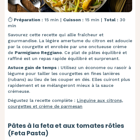
⏱️
Préparation :
15 min |
Cuisson :
15 min |
Total :
30
min
Savourez cette recette qui allie fraîcheur et
gourmandise. La légère amertume du citron est adoucie
par la courgette et enrobée par une onctueuse crème
de
Parmigiano Reggiano
. Ce plat de pâtes équilibré et
raffiné est un repas rapide équilibré et surprenant.
Astuce gain de temps :
Utilisez un économe ou rasoir à
légume pour tailler les courgettes en fines lanières
(rubans) au lieu de les couper en dés. Elles cuiront plus
rapidement et se mélangeront mieux à la sauce
crémeuse.
Dégustez la recette complète :
Linguine aux citrons,
courgettes et crème de parmesan
Pâtes à la feta et aux tomates rôties
(Feta Pasta)