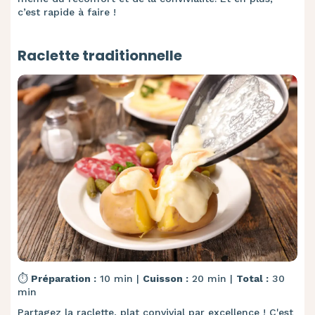
c’est rapide à faire !
Raclette traditionnelle
⏱️
Préparation :
10 min |
Cuisson :
20 min |
Total :
30
min
Partagez la raclette, plat convivial par excellence ! C'est