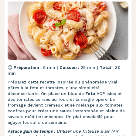
⏱️
Préparation :
5 min |
Cuisson :
25 min |
Total :
30
min
Préparez cette recette inspirée du phénomène viral
pâtes à la feta et tomates, d'une simplicité
déconcertante. On place un bloc de
Feta
AOP Islos et
des tomates cerises au four, et la magie opère. Le
fromage devient crémeux et se mélange aux tomates
confites pour créer une sauce instantanée et pleine de
saveurs méditerranéennes. Un plat ensoleillé pour
égayer les soirs de semaine.
Astuce gain de temps :
Utiliser une friteuse à air (Air