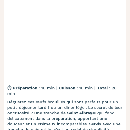
⏱️
Préparation :
10 min |
Cuisson :
10 min |
Total :
20
min
Dégustez ces œufs brouillés qui sont parfaits pour un
petit-déjeuner tardif ou un dîner léger. Le secret de leur
onctuosité ? Une tranche de
Saint Albray®
qui fond
délicatement dans la préparation, apportant une
douceur et un crémeux incomparables. Servis avec une
tranche de pain grillé, c'est un régal de simplicité.