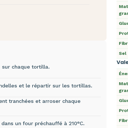
Mat
gra
Glu
Pro
Fib
Sel
Vale
 sur chaque tortilla.
Éne
Mat
delles et le répartir sur les tortillas.
gra
Glu
ent tranchées et arroser chaque
Pro
Fib
n dans un four préchauffé à 210°C.