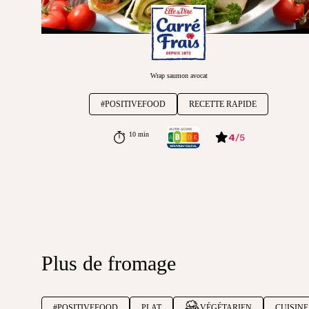
Wrap saumon avocat
#POSITIVEFOOD
RECETTE RAPIDE
10 min
4
/
5
Plus de fromage
#POSITIVEFOOD
PLAT
VÉGÉTARIEN
CUISINE