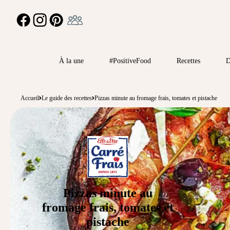
Ambassadeur
FACEBOOK
INSTAGRAM
PINTEREST
À la une
#PositiveFood
Recettes
D
Accueil
Le guide des recettes
Pizzas minute au fromage frais, tomates et pistache
Pizzas minute au
fromage frais, tomates et
pistache