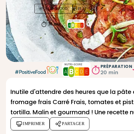
#POSITIVEFOOD
PLAT
30 min
PRÉPARATION
20 min
Inutile d'attendre des heures que la
pâte 
fromage frais Carré Frais, tomates et pis
tortilla. Malin et gourmand ! Une recette n
IMPRIMER
PARTAGER