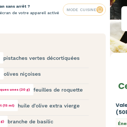
an sans arrêt ?
MODE CUISINE
écran de votre appareil activé
pistaches vertes décortiquées
olives niçoises
g
Ce
feuilles de roquette
ques unes (20 g)
Vale
huile d'olive extra vierge
et (15 ml)
(50
branche de basilic
 g)
Éne