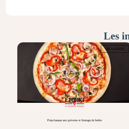
Les i
DE SAISON
Pizza basque aux poivrons et fromage de brebis