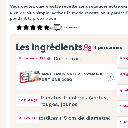
Vous voulez suivre cette recette sans réactiver votre écr
Rien de plus simple, activez le mode recette pour garder l'
pendant la préparation
0 commentaire
0/5
Les ingrédients
4 personnes
Carré Frais
5 portions (125 g)
50 g
CARRÉ FRAIS NATURE 15%MG 8
40 
PORTIONS 200G
quel
tomates tricolores (vertes,
12 (1,4 kg)
rouges, jaunes
1 fil
tortillas (15 cm de diamètre)
8 (320 g)
1 (10