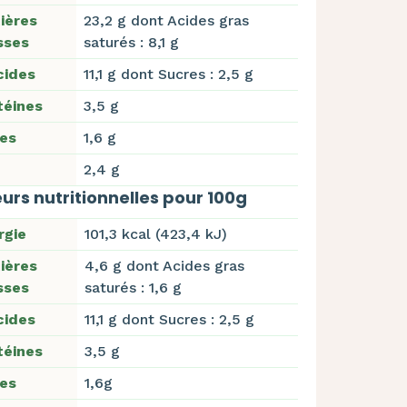
ières
23,2 g dont Acides gras
sses
saturés : 8,1 g
cides
11,1 g dont Sucres : 2,5 g
téines
3,5 g
res
1,6 g
2,4 g
urs nutritionnelles pour 100g
rgie
101,3 kcal (423,4 kJ)
ières
4,6 g dont Acides gras
sses
saturés : 1,6 g
cides
11,1 g dont Sucres : 2,5 g
téines
3,5 g
res
1,6g