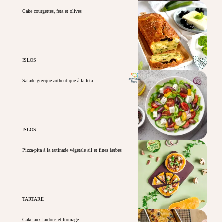
Cake courgettes, feta et olives
ISLOS
Salade grecque authentique à la feta
ISLOS
Pizza-pita à la tartinade végétale ail et fines herbes
TARTARE
Cake aux lardons et fromage