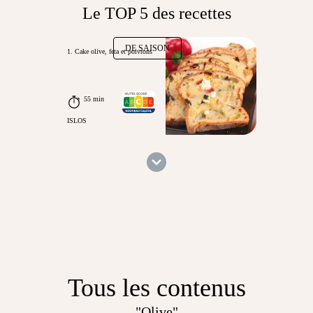
Le TOP 5 des recettes
DE SAISON
1. Cake olive, feta et poivrons
55 min
ISLOS
Tous les contenus
"Olive"