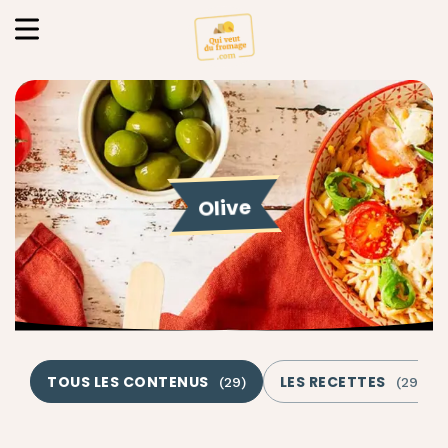
Olive
TOUS LES CONTENUS
LES RECETTES
(
29
)
(
29
)