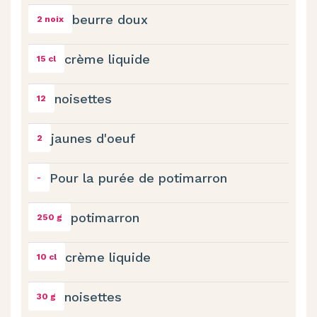
beurre doux
2 noix
crème liquide
15 cl
noisettes
12
jaunes d'oeuf
2
Pour la purée de potimarron
-
potimarron
250 g
crème liquide
10 cl
noisettes
30 g