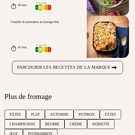
40 min
Crumble de potimarron au fromage bleu
45 min
PARCOURIR LES RECETTES DE LA MARQUE
Plus de fromage
PÂTES
PLAT
AUTOMNE
POTIRON
PÂTES
CHAMPIGNON
BEURRE
CRÈME
NOISETTE
ŒUF
POTIMARRON