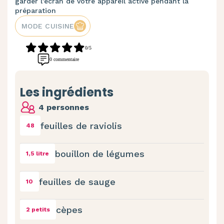
garder l'écran de votre appareil activé pendant la
préparation
MODE CUISINE
0/5
0 commentaire
Les ingrédients
4 personnes
feuilles de raviolis
48
bouillon de légumes
1,5 litre
feuilles de sauge
10
cèpes
2 petits