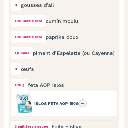
gousses d'ail
4
cumin moulu
1 cuillère à café
paprika doux
1 cuillère à café
piment d’Espelette (ou Cayenne)
1 pincée
œufs
4
feta AOP Islos
100 g
ISLOS FETA AOP 150G
huile d'olive
3 cuillères à soupe