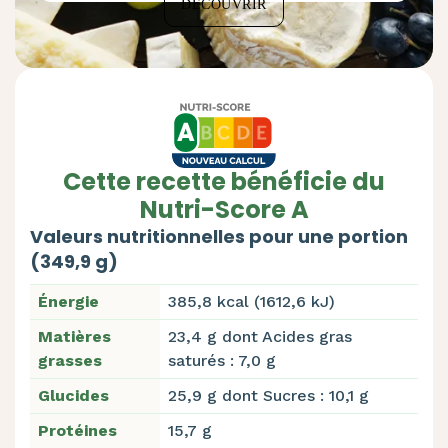
DÉCOUVRIR
Cette recette bénéficie du
Nutri-Score A
Valeurs nutritionnelles pour une portion
(349,9 g)
Énergie
385,8 kcal (1612,6 kJ)
Matières
23,4 g dont Acides gras
grasses
saturés : 7,0 g
Glucides
25,9 g dont Sucres : 10,1 g
Protéines
15,7 g