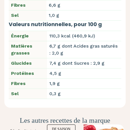
Fibres
6,6 g
Sel
1,0 g
Valeurs nutritionnelles, pour 100 g
Énergie
110,3 kcal (460,9 kJ)
Matières
6,7 g dont Acides gras saturés
grasses
: 2,0 g
Glucides
7,4 g dont Sucres : 2,9 g
Protéines
4,5 g
Fibres
1,9 g
Sel
0,3 g
Les autres recettes de la marque
DE SAISON