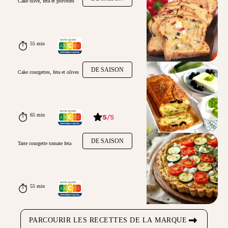
Cake olive, feta et poivrons
55 min
DE SAISON
Cake courgettes, feta et olives
65 min
5
/
5
DE SAISON
Tarte courgette tomate feta
55 min
PARCOURIR LES RECETTES DE LA MARQUE