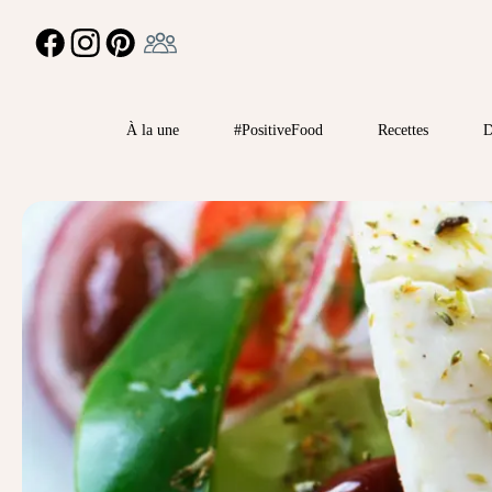
Ambassadeur
FACEBOOK
INSTAGRAM
PINTEREST
À la une
#PositiveFood
Recettes
D