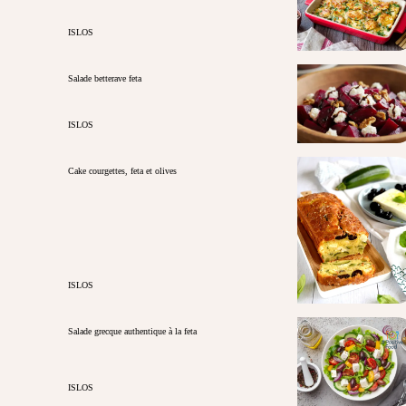
ISLOS
Salade betterave feta
ISLOS
Cake courgettes, feta et olives
ISLOS
Salade grecque authentique à la feta
ISLOS