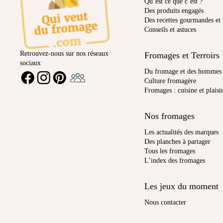
Qu’est ce que c’est ?
Des produits engagés
Des recettes gourmandes et 
Conseils et astuces
Retrouvez-nous sur nos réseaux
Fromages et Terroirs
sociaux
Ambassadeur
Du fromage et des hommes
FACEBOOK
INSTAGRAM
PINTEREST
Culture fromagère
Fromages : cuisine et plaisi
Nos fromages
Les actualités des marques
Des planches à partager
Tous les fromages
L’index des fromages
Les jeux du moment
Nous contacter