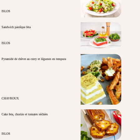
ISLOS
Sandwich pastèque feta
ISLOS
Pyramide de chèvre au curry et légumes en tempura
CHAVROUX
Cake feta, chorizo et tomates séchées
ISLOS