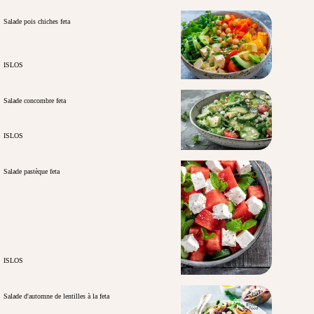
Salade pois chiches feta
ISLOS
Salade concombre feta
ISLOS
Salade pastèque feta
ISLOS
Salade d'automne de lentilles à la feta