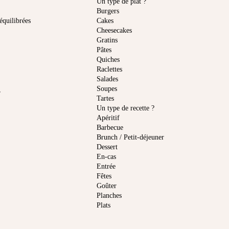
Un type de plat ?
Burgers
équilibrées
Cakes
Cheesecakes
Gratins
Pâtes
Quiches
Raclettes
Salades
Soupes
r
Tartes
Un type de recette ?
Apéritif
Barbecue
Brunch / Petit-déjeuner
Dessert
En-cas
Entrée
Fêtes
Goûter
Planches
Plats