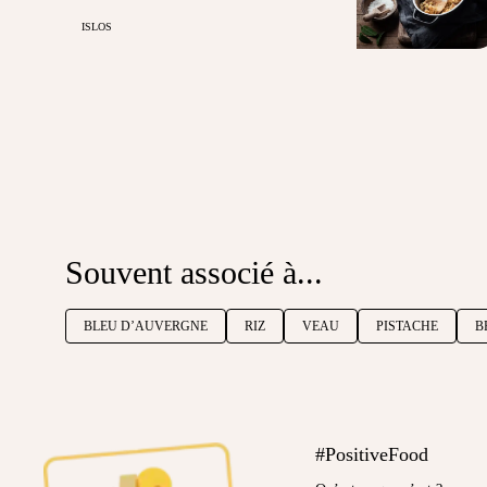
ISLOS
Souvent associé à...
BLEU D’AUVERGNE
RIZ
VEAU
PISTACHE
B
#PositiveFood