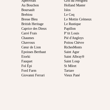
Apérivrais
Gris du Périgord
Au Bouchon
Holland Master
Boursault
Islos
Brebiou
Le Coq
Bresse Bleu
Le Mottin Crémeux
British Heritage
Le Rustique
Caprice des Dieux
Papillon
Carré Frais
P’tit Louis
Chaumes
Pié d'Angloys
Chavroux
Poitou Chèvre
Cœur de Lion
RichesMonts
Epoisses Berthaut
Saint Agur
Etorki
Saint Albray®
Fauquet
Saint Loup
Fol Épi
St Môret
Ford Farm
Tartare
Giovanni Ferrari
Vieux Pané