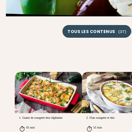
TOUS LES CONTENUS
(
37
)
DE SAISON
DE S
1. Gratin de courgette feta végétarien
2. Flan courgette et feta
65 min
55 min