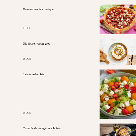
Tarte tomate feta rustique
ISLOS
Dip feta et yaourt grec
ISLOS
Salade melon feta
ISLOS
Crumble de courgettes à la feta