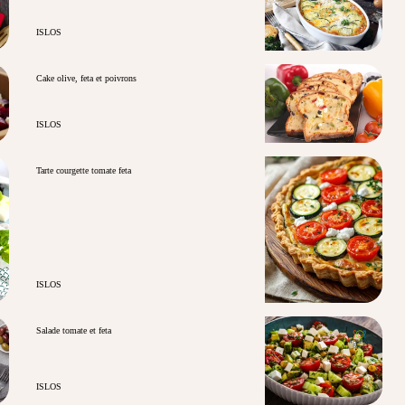
ISLOS
Cake olive, feta et poivrons
ISLOS
Tarte courgette tomate feta
ISLOS
Salade tomate et feta
ISLOS