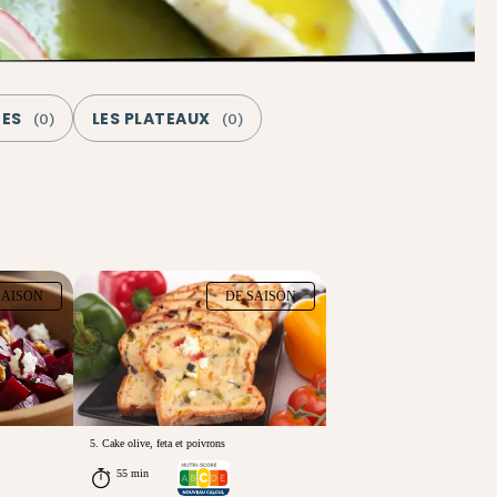
GES
LES PLATEAUX
(
0
)
(
0
)
SAISON
DE SAISON
5. Cake olive, feta et poivrons
55 min