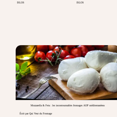
ISLOS
ISLOS
Mozzarella & Feta : les incontournables fromages AOP méditerranéens
Écrit par Qui Veut du Fromage