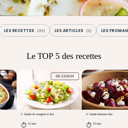
LES RECETTES
LES ARTICLES
LES FROMA
(
35
)
(
2
)
Le TOP 5 des recettes
AISON
DE SAISON
DE 
3. Salade de courgette et feta
4. Salade betterave feta
15 min
10 min