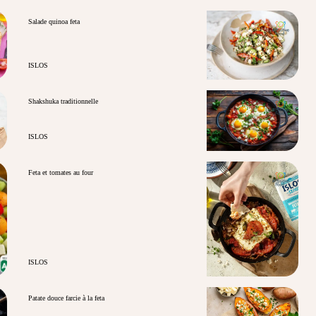
Salade quinoa feta
ISLOS
Shakshuka traditionnelle
ISLOS
Feta et tomates au four
ISLOS
Patate douce farcie à la feta