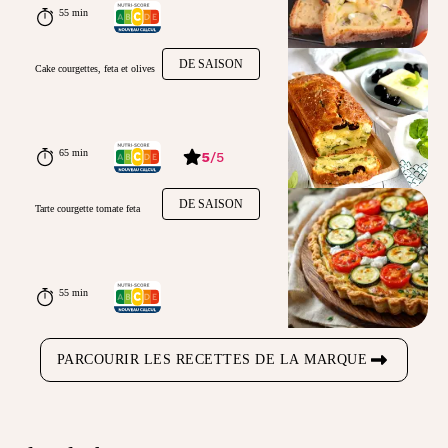
55 min
DE SAISON
Cake courgettes, feta et olives
65 min
5
/
5
DE SAISON
Tarte courgette tomate feta
55 min
PARCOURIR LES RECETTES DE LA MARQUE