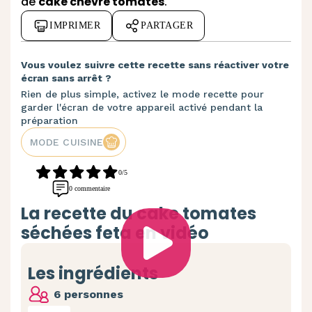
de
cake chèvre tomates
.
IMPRIMER
PARTAGER
Vous voulez suivre cette recette sans réactiver votre
écran sans arrêt ?
Rien de plus simple, activez le mode recette pour
garder l'écran de votre appareil activé pendant la
préparation
MODE CUISINE
0/5
0 commentaire
La recette du cake tomates
séchées feta en vidéo
Les ingrédients
6 personnes