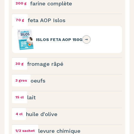
farine complète
200 g
feta AOP Islos
70 g
ISLOS FETA AOP 150G
fromage râpé
30 g
oeufs
3 gros
lait
15 cl
huile d'olive
4 cl
levure chimique
1/2 sachet