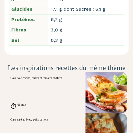
Glucides
17,1 g dont Sucres : 6,1 g
Protéines
6,7 g
Fibres
3,0 g
Sel
0,3 g
Les inspirations recettes du même thème
Cake salé chèvre, olives et tomates confites
65 min
Cake salé au bleu, poire et noix