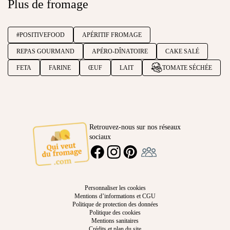
Plus de fromage
#POSITIVEFOOD
APÉRITIF FROMAGE
REPAS GOURMAND
APÉRO-DÎNATOIRE
CAKE SALÉ
FETA
FARINE
ŒUF
LAIT
TOMATE SÉCHÉE
Retrouvez-nous sur nos réseaux
sociaux
Ambassadeur
FACEBOOK
INSTAGRAM
PINTEREST
Personnaliser les cookies
Mentions d’informations et CGU
Politique de protection des données
Politique des cookies
Mentions sanitaires
Crédits et plan du site