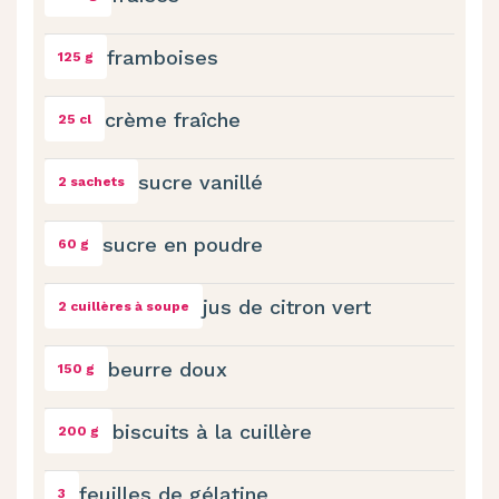
framboises
125 g
crème fraîche
25 cl
sucre vanillé
2 sachets
sucre en poudre
60 g
jus de citron vert
2 cuillères à soupe
beurre doux
150 g
biscuits à la cuillère
200 g
feuilles de gélatine
3