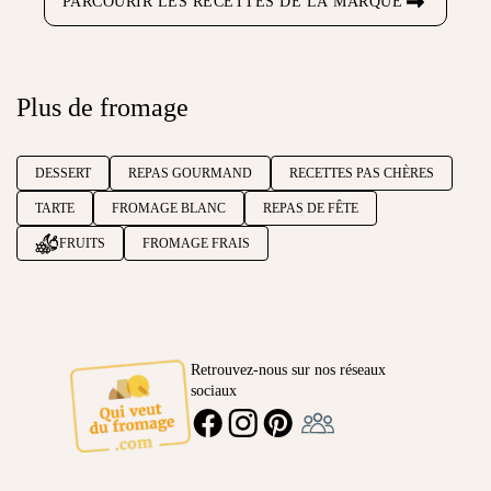
PARCOURIR LES RECETTES DE LA MARQUE
Plus de fromage
DESSERT
REPAS GOURMAND
RECETTES PAS CHÈRES
TARTE
FROMAGE BLANC
REPAS DE FÊTE
FRUITS
FROMAGE FRAIS
Retrouvez-nous sur nos réseaux
sociaux
Ambassadeur
FACEBOOK
INSTAGRAM
PINTEREST