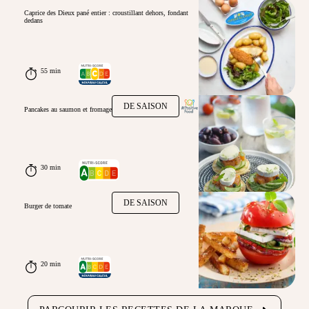
Caprice des Dieux pané entier : croustillant dehors, fondant
dedans
55 min
DE SAISON
Pancakes au saumon et fromage
30 min
DE SAISON
Burger de tomate
20 min