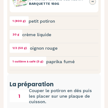
BARQUETTE 150G
petit potiron
1 (800 g)
crème liquide
20 g
oignon rouge
1/2 (50 g)
paprika fumé
1 cuillère à café (5 g)
La préparation
Couper le potiron en dés puis
1
les placer sur une plaque de
cuisson.