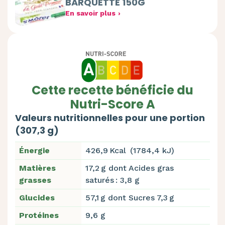
BARQUETTE 150G
En savoir plus
Cette recette bénéficie du
Nutri-Score A
Valeurs nutritionnelles pour une portion
(307,3 g)
Énergie
426,9 Kcal (1784,4 kJ)
Matières
17,2 g dont Acides gras
grasses
saturés : 3,8 g
Glucides
57,1 g dont Sucres 7,3 g
Protéines
9,6 g