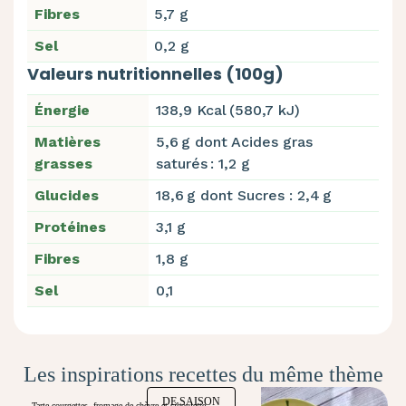
Fibres
5,7 g
Sel
0,2 g
Valeurs nutritionnelles (100g)
Énergie
138,9 Kcal (580,7 kJ)
Matières
5,6 g dont Acides gras
grasses
saturés : 1,2 g
Glucides
18,6 g dont Sucres : 2,4 g
Protéines
3,1 g
Fibres
1,8 g
Sel
0,1
Les inspirations recettes du même thème
DE SAISON
Tarte courgettes, fromage de chèvre et ciboulette