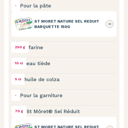
Pour la pâte
-
ST MORET NATURE SEL REDUIT
BARQUETTE 150G
farine
250 g
eau tiède
10 cl
huile de colza
5 cl
Pour la garniture
-
St Môret® Sel Réduit
70 g
ST MORET NATURE SEL REDUIT