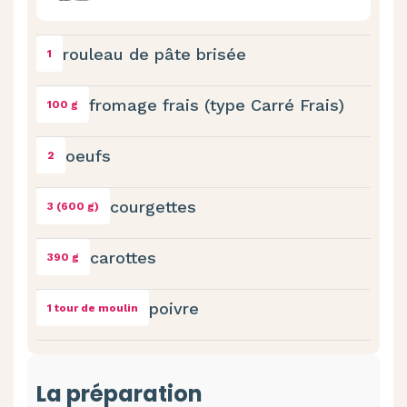
rouleau de pâte brisée
1
fromage frais (type Carré Frais)
100 g
oeufs
2
courgettes
3 (600 g)
carottes
390 g
poivre
1 tour de moulin
La préparation