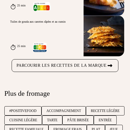
25 min
Tuiles de gouda aux carottes râpées et au cumin
25 min
PARCOURIR LES RECETTES DE LA MARQUE
Plus de fromage
#POSITIVEFOOD
ACCOMPAGNEMENT
RECETTE LÉGÈRE
CUISINE LÉGÈRE
TARTE
PÂTE BRISÉE
ENTRÉE
RECETTE FAMILIALE
FROMAGE FRAIS
PLAT
ŒUF