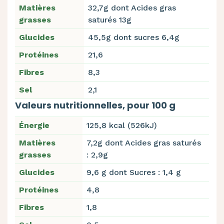
Matières
32,7g dont Acides gras
grasses
saturés 13g
Glucides
45,5g dont sucres 6,4g
Protéines
21,6
Fibres
8,3
Sel
2,1
Valeurs nutritionnelles, pour 100 g
Énergie
125,8 kcal (526kJ)
Matières
7,2g dont Acides gras saturés
grasses
: 2,9g
Glucides
9,6 g dont Sucres : 1,4 g
Protéines
4,8
Fibres
1,8