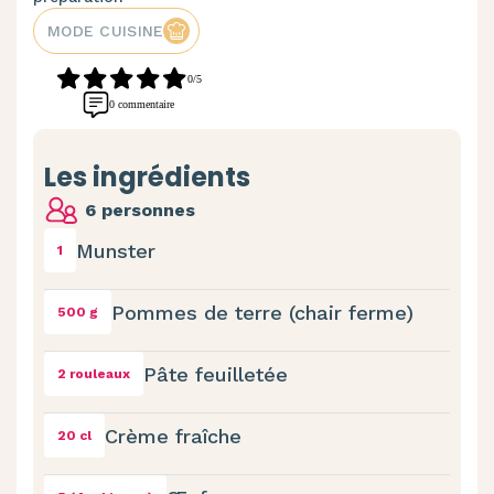
MODE CUISINE
0/5
0 commentaire
Les ingrédients
6 personnes
Munster
1
Pommes de terre (chair ferme)
500 g
Pâte feuilletée
2 rouleaux
Crème fraîche
20 cl