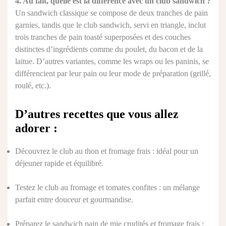
4. Au fait, quelle est la différence avec un club sandwich ?
Un sandwich classique se compose de deux tranches de pain
garnies, tandis que le club sandwich, servi en triangle, inclut
trois tranches de pain toasté superposées et des couches
distinctes d’ingrédients comme du poulet, du bacon et de la
laitue. D’autres variantes, comme les wraps ou les paninis, se
différencient par leur pain ou leur mode de préparation (grillé,
roulé, etc.).
D’autres recettes que vous allez
adorer :
Découvrez le
club au thon et fromage frais
: idéal pour un
déjeuner rapide et équilibré.
Testez le
club au fromage et tomates confites
: un mélange
parfait entre douceur et gourmandise.
Préparez le
sandwich pain de mie crudités et fromage frais
: