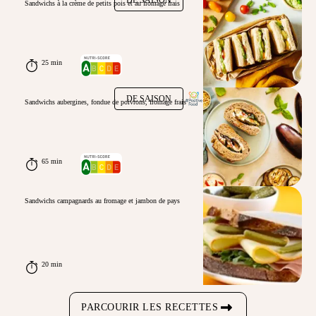
DE SAISON
Sandwichs à la crème de petits pois et au fromage frais
25 min
DE SAISON
Sandwichs aubergines, fondue de poivrons, fromage frais
65 min
Sandwichs campagnards au fromage et jambon de pays
20 min
PARCOURIR LES RECETTES