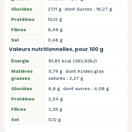
Glucides
27,11 g dont Sucres : 16,27 g
Protéines
10,13 g
Fibres
9,49 g
Sel
0,48 g
Valeurs nutritionnelles, pour 100 g
Énergie
91,85 kcal (383,92kJ)
Matières
5,79 g dont Acides gras
grasses
saturés : 2,27 g
Glucides
6,8 g dont sucres : 4,08 g
Protéines
2,54 g
Fibres
2,38 g
Sel
0,12 g