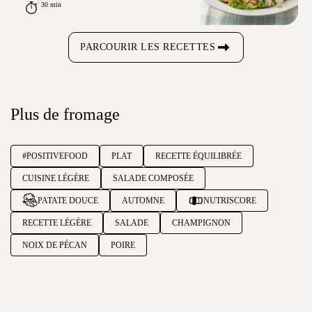
30 min
PARCOURIR LES RECETTES
Plus de fromage
#POSITIVEFOOD
PLAT
RECETTE ÉQUILIBRÉE
CUISINE LÉGÈRE
SALADE COMPOSÉE
PATATE DOUCE
AUTOMNE
NUTRISCORE
RECETTE LÉGÈRE
SALADE
CHAMPIGNON
NOIX DE PÉCAN
POIRE